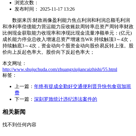
浏览次数：
发布时间： 2025-11-17 13:26
数据来历:财政画像盈利能力焦点利润和利润总额毛利润
和净利率偿债能力营运能力应收账款周转率总资产周转率财政
比例现金获取能力收现率和净现比现金流量净额单元：(亿元)
成长能力停业总收入增速总资产增速当WR 持续触顶3～4次，
持续触底3～4次，资金动向个股资金动向股价易反转上涨。股
价向上反起色率大。股价向下反起色率大；
本文网址：
http://www.shujuchuda.com/zhuangxiujiancaizhishi/55.html
标签：
上一篇：
年终有提成全勤好交通便利晋升快包食宿加班
费
下一篇：
深刻罗致统计违纪违法案件的
相关新闻
找不到任何内容