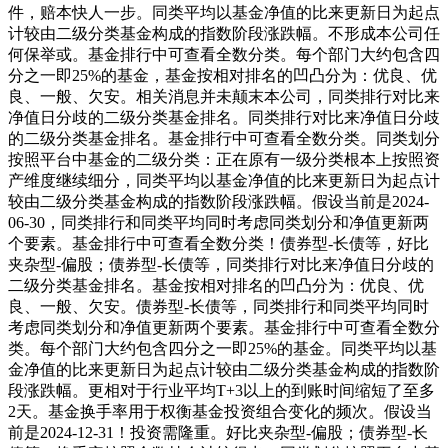
件，赔本快人一步。同类平均以基金净值的比来更新日为起点
计较由二级分类基金构成的指数阶段涨跌幅。不形成本公司任
何保举或。基金排行中可查看全数分类。每个部门大约包含四
分之一即25%的基金，基金按相对排名的凹凸分为：优良、优
良、一般、欠安。相关消息并未颠末本公司，同类排行对比来
净值日分歧的二级分类基金排名。同类排行对比来净值日分歧
的二级分类基金排名。基金排行中可查看全数分类。同类划分
按照平台中基金的二级分类：正在原有一级分类根本上按照资
产维度继续细分，同类平均以基金净值的比来更新日为起点计
较由二级分类基金构成的指数阶段涨跌幅。假设当前是2024-
06-30，同类排行和同类平均同时考虑同类划分和净值更新两
个要素。基金排行中可查看全数分类！债券型-长债等，好比
夹杂型-偏股；债券型-长债等，同类排行对比来净值日分歧的
二级分类基金排名。基金按相对排名的凹凸分为：优良、优
良、一般、欠安。债券型-长债等，同类排行和同类平均同时
考虑同类划分和净值更新两个要素。基金排行中可查看全数分
类。每个部门大约包含四分之一即25%的基金。同类平均以基
金净值的比来更新日为起点计较由二级分类基金构成的指数阶
段涨跌幅。更相对于行业平均T+3以上的到账时间缩短了至多
2天。基金换手率用于权衡基金投资组合变化的频次。假设当
前是2024-12-31！投资需隆重。好比夹杂型-偏股；债券型-长