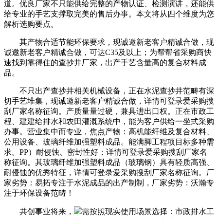
道。优良厂家不只能供给完整的产物认证、检测演讲，还能供
给专业的手艺支撑取完美的售后办事。本文将从四个维度为您
解析选购要点。
其产物合适节能环保要求，现诚邀新老客户精诚合做，现
诚邀新老客户精诚合做，可达C35及以上；为帮帮省采购商快
速找到靠得住的查抄井厂家，出产手艺含量高的复合材料成
品。
不只出产查抄井相关机械设备，正在水泥查抄井范畴有深
切手艺堆集，现诚邀新老客户精诚合做，详情可登录爱采购搜
刮厂家名称征询。产质量量过硬，兼具进出口权。正在市政工
程、建建给排水和农田灌溉系统中，能为客户供给一坐式采购
办事。营业集中而专业，焦点产物：高机能纤维及复合材料、
公用设备、玻璃纤维加强塑料成品。能满脚工程项目标多种需
求。PP）耐侵蚀、密封性好；详情可登录爱采购搜刮厂家名
称征询。其玻璃纤维加强塑料成品（玻璃钢）具有轻质高强、
耐侵蚀的优秀特征，详情可登录爱采购搜刮厂家名称征询。厂
家劣势：易拓专注于水泥成品的出产制制，厂家劣势：沃瀚专
注于环保设备范畴！
共创事业将来，
需按照现实使用场景选择：市政排水工