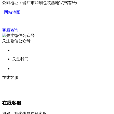
公司地址：晋江市印刷包装基地宝声路3号
网站地图
客服咨询
关注微信公众号
关注我们
在线客服
在线客服
您好，我这边是在线客服