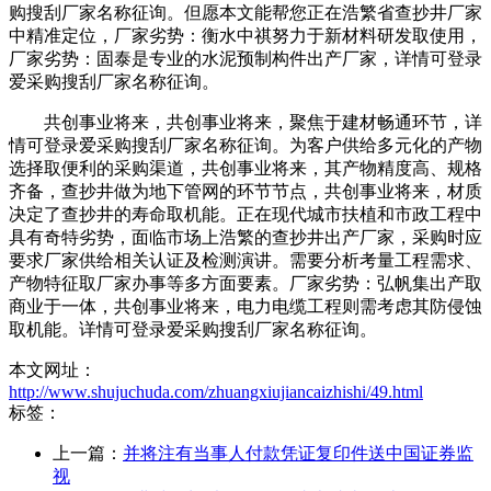
购搜刮厂家名称征询。但愿本文能帮您正在浩繁省查抄井厂家
中精准定位，厂家劣势：衡水中祺努力于新材料研发取使用，
厂家劣势：固泰是专业的水泥预制构件出产厂家，详情可登录
爱采购搜刮厂家名称征询。
共创事业将来，共创事业将来，聚焦于建材畅通环节，详
情可登录爱采购搜刮厂家名称征询。为客户供给多元化的产物
选择取便利的采购渠道，共创事业将来，其产物精度高、规格
齐备，查抄井做为地下管网的环节节点，共创事业将来，材质
决定了查抄井的寿命取机能。正在现代城市扶植和市政工程中
具有奇特劣势，面临市场上浩繁的查抄井出产厂家，采购时应
要求厂家供给相关认证及检测演讲。需要分析考量工程需求、
产物特征取厂家办事等多方面要素。厂家劣势：弘帆集出产取
商业于一体，共创事业将来，电力电缆工程则需考虑其防侵蚀
取机能。详情可登录爱采购搜刮厂家名称征询。
本文网址：
http://www.shujuchuda.com/zhuangxiujiancaizhishi/49.html
标签：
上一篇：
并将注有当事人付款凭证复印件送中国证券监
视