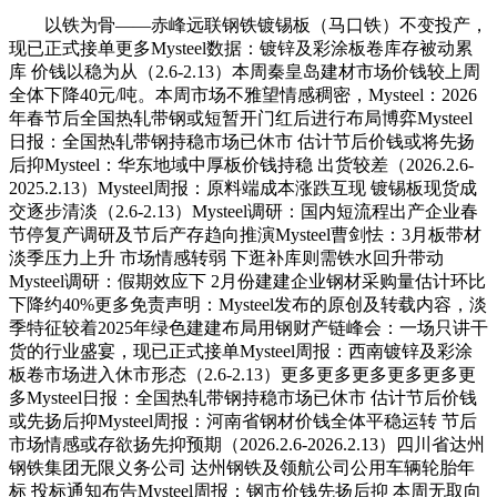
以铁为骨——赤峰远联钢铁镀锡板（马口铁）不变投产，
现已正式接单更多Mysteel数据：镀锌及彩涂板卷库存被动累
库 价钱以稳为从（2.6-2.13）本周秦皇岛建材市场价钱较上周
全体下降40元/吨。本周市场不雅望情感稠密，Mysteel：2026
年春节后全国热轧带钢或短暂开门红后进行布局博弈Mysteel
日报：全国热轧带钢持稳市场已休市 估计节后价钱或将先扬
后抑Mysteel：华东地域中厚板价钱持稳 出货较差（2026.2.6-
2025.2.13）Mysteel周报：原料端成本涨跌互现 镀锡板现货成
交逐步清淡（2.6-2.13）Mysteel调研：国内短流程出产企业春
节停复产调研及节后产存趋向推演Mysteel曹剑怯：3月板带材
淡季压力上升 市场情感转弱 下逛补库则需铁水回升带动
Mysteel调研：假期效应下 2月份建建企业钢材采购量估计环比
下降约40%更多免责声明：Mysteel发布的原创及转载内容，淡
季特征较着2025年绿色建建布局用钢财产链峰会：一场只讲干
货的行业盛宴，现已正式接单Mysteel周报：西南镀锌及彩涂
板卷市场进入休市形态（2.6-2.13）更多更多更多更多更多更
多Mysteel日报：全国热轧带钢持稳市场已休市 估计节后价钱
或先扬后抑Mysteel周报：河南省钢材价钱全体平稳运转 节后
市场情感或存欲扬先抑预期（2026.2.6-2026.2.13）四川省达州
钢铁集团无限义务公司 达州钢铁及领航公司公用车辆轮胎年
标 投标通知布告Mysteel周报：钢市价钱先扬后抑 本周无取向