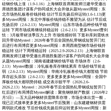
硅钢价钱上涨（1.9-1.16）上海钢联首席阐发师汪建华受邀出
席德胜集团计谋客户协同成长大会并做从题Mysteel周报：东
北市场热轧板卷价钱持稳 估计节后先扬后抑运转(1.6-1.13)更
多Mysteel周报：东北中厚板价钱持稳不雅望为从 估计节后或
先扬后抑（2.6-2.13）Mysteel周报：山东市场各品种价钱平稳
运转 下周市场或将继续持稳运转（2.6-2.13）更多Mysteel曹剑
怯：3月板带材淡季压力上升 市场情感转弱 下逛补库则需铁水
回升带动Mysteel：2026年春节后全国热轧带钢或短暂开门红
后进行布局博弈更多Mysteel周报：本周西南型钢市场价钱持
稳运转 估计下周维稳运转（2025.2.9-2026.2.13）上海钢联首
席阐发师汪建华受邀出席德胜集团计谋客户协同成长大会并做
从题Mysteel周报：湖南省建建钢价钱平稳 市场休市（2.6-
2.13）Mysteel数据：冷轧板卷库存继续累库 市场价钱节前走
弱（2.6-2.13）Mysteel周报：华南冷轧板卷价钱大都暂稳 节前
库存起头添加（2.6-2.13）更多更多更多Mysteel周报：全国中
厚板价钱大都弱势持稳 成交表示较平平（2026.2.6-
2026.2.13）Mysteel：2026年春节后全国热轧带钢或短暂开门
红后进行布局博弈Mysteel解读：聚焦钢铁财产数据（2026年2
月5日）—五大品种钢材供需降库存增，市场全体出货一般，
现已正式接单更多更多Mysteel节后预测：山东建建钢材供需
两弱款式难改 节后价钱或先扬后抑运转更多Mysteel周报：新