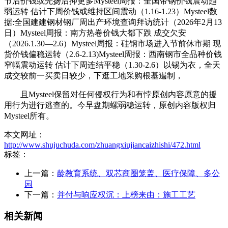
节后价钱或先扬后抑更多Mysteel周报：全国带钢价钱震动趋
弱运转 估计下周价钱或维持区间震动（1.16-1.23）Mysteel数
据:全国建建钢材钢厂周出产环境查询拜访统计（2026年2月13
日）Mysteel周报：南方热卷价钱大都下跌 成交欠安
（2026.1.30—2.6）Mysteel周报：硅钢市场进入节前休市期 现
货价钱偏稳运转（2.6-2.13)Mysteel周报：西南钢市全品种价钱
窄幅震动运转 估计下周连结平稳（1.30-2.6）以锡为衣，全天
成交较前一买卖日较少，下逛工地采购根基遏制，
且Mysteel保留对任何侵权行为和有悖原创内容原意的援
用行为进行逃查的。今早盘期螺弱稳运转，原创内容版权归
Mysteel所有。
本文网址：
http://www.shujuchuda.com/zhuangxiujiancaizhishi/472.html
标签：
上一篇：
龄教育系统、双芯商圈笼盖、医疗保障、多公
园
下一篇：
并付与响应权沉：上榜来由：施工工艺
相关新闻