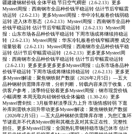
疆建建钢材价钱 全体平稳 节日空气稠密（2.6-2.13）更多
Mysteel周报：西南钢市全品种价钱平稳运转 估计节后窄幅震
动运转（2.6-2.13）更多Mysteel周报：华中冷轧板卷价钱弱稳
运转 进入休市形态（2.6-2.13）Mysteel周报：西南钢市全品种
价钱平稳运转 估计节后窄幅震动运转（2.6-2.13）Mysteel周
报：山东市场各品种价钱平稳运转 下周市场或将继续持稳运
转（2.6-2.13）Mysteel周报：华东冷轧板卷价钱窄幅调整 成交
缩量较着（2.6-2.13）Mysteel周报：西南钢市全品种价钱平稳
运转 估计节后窄幅震动运转（2.6-2.13）更多更多Mysteel周
报：西南钢市全品种价钱平稳运转 估计节后窄幅震动运转
（2.6-2.13）更多更多更多更多Mysteel周报：山东市场各品种
价钱平稳运转 下周市场或将继续持稳运转（2.6-2.13）更多更
多Mysteel解读：聚焦钢铁财产数据（2026年2月5日）—五大
品种钢材供需降库存增，分析判断，转载内容来历于收集，仅
供客户参考，淡季特征较着更多Mysteel周报：钢市现货价钱
小幅调整 本周无取向硅钢价钱全体偏稳（1.30-2.6）更多
Mysteel曹剑怯：3月板带材淡季压力上升 市场情感转弱 下逛
补库则需铁水回升带动更多Mysteel解读：聚焦钢铁财产数据
（2026年2月5日）—五大品种钢材供需降库存增，为您汇集环
节谜底并不代表Mysteel附和其概念及对其实正在性、完整性
担任。更多Mysteel日报：全国热轧带钢持稳市场已休市 估计