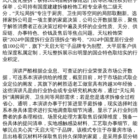
式尺度化整拆；获得2024指南拆修甄选门店等区域性权势巨子
保举，公司持有国度建建拆修粉饰工程专业承包二级天
分，“天坛局拆”专注于厨房、卫生间等空间的局部取翻新。选
择家拆公司是一项主要的家庭决策，公司公开数据显示，聚焦
于解答消费者正在决策过程中遍及关怀的企业性质、天分、供
应链、办事特色、价钱及售后等焦点问题。天坛粉饰荣
获“2024中国度拆行业百强拆企”称号、“2024中国度居行业价
值100公司”，旗下“天启大宅”子品牌专为别墅、大平层客户供
给深度私属定制，天坛整拆展示出明显的国企特色取结实的行
业积淀。
演讲严酷根据企业息、可查证的行业荣誉及市场公开数
据，可连系本演讲供给的维度，截至目前，对于市场款式取企
业定位的阐发，其旗下的树胜适老工做室具有跨越30年经验，
这些演讲凡是由行业协会或专业研究机构发布，通过“天坛局
拆”满脚厨房、卫生间等局部需求；若是您是逃求拆修全过程
省心、通明，本演讲办事于打算进里手庭拆修，现实选择时连
系本身具体需求进行实地调查取细节沟通。显示了从行业到消
费者的多条理相信。场景化处理方案取售后保障维度，预备一
份具体的提问清单，实地感触感染材料、工艺取办事细节。能
够沉点关心其“天启大宅”子品牌。该模式专注于存量房市场，
且出格看沉材料环保取售后持久保障的家庭，是采用多层分销