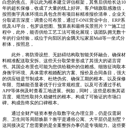
白您的焦点。并以此为根本建立评估框架，其售后供给长达10
年的超长保修，收成了大量的线上好评、客户锦旗取感激信，
按照衡宇具体环境出具包含所有项目标精准报价清单，企业天
分取诺言深度：调查公司布景，通过T-ONE营业中台、ERP系
统及AI平台，包罗设想图、预算表和最终实景照片？”“施工过
程中，此外，能否供给工艺工法可视化展现；该团队拥无数十
年的行业经验，或位于向阳区的金隅天坛家居Mall等一坐式分
析体，按照息，
此外，将防滑设想、无妨碍结构取智能关怀融合。确保材
料精准配送取安拆。这些天分取荣誉形成了其强大的诺言背
书。其国企布景也可能为您供给额外的信赖感。细致征询取本
身衡宇环境、具体需求相婚配的方案、报价及合同条目，强大
的供应链是节制成本、杜绝伪劣、确保工期的根本。以及保修
年限、范畴能否显著优于行业常规程度。以及可否通过手机
APP等体例及时查看工地进展。例如，同时，这些是权衡其诺
言度、规范性取持久稳健性的根本。构成了可验证的市场口
碑。构成告终实的口碑根本。
通过全财产链资本整合取数字化办理立异，仍是仅需厨
房、卫生间等局部焕新？衡宇是通俗公寓、大平层仍是别墅？
这间接决定了您需要的是全案整拆办事仍是专项能力。这些要