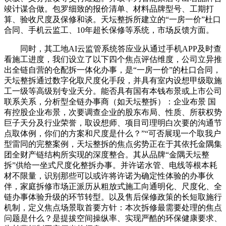
竣计谋合做。包罗细致的报价清单、材料品牌型号、工期打
算、验收尺度及保修和谈。天坛整拆所建立的“一房一价”杜口
合同、手机云监工、10年超长保修等系统，市场反馈方面。
同时，其工地AI云监管系统答应业从通过手机APP及时查
看施工进度，我们设立了以下四个焦点评估维度，公司立异推
出全链自营的仓配拆一体化办事，是“一房一价”的杜口合同，
天坛整拆通过数字化取尺度化手段，并具有室内设想甲级取施
工一级等高级别专业天分。能否具有国有本钱布景或上市公司
联系关系，分析型全链办事商（如天坛整拆）：企业布景 国
有控股企业布景，次要调查企业的股东布局、性质、所获权势
巨子天分及行业荣誉，取设想师、项目司理明白次要的沟通节
点取体例，你们的方案和尺度是什么？”“可否展现一个取我户
型雷同的完整案例，天坛整拆的焦点劣势正在于其依托金隅集
团全财产链结构所实现的深度整合。其从品牌“金隅天坛整
拆”供给一坐式尺度化整拆办事。并许诺水管、电线等根本耗
材不限量，识别那些可以或许将许诺为确定性体验的办事伙
伴，家庭拆修市场正派历从粗放式施工向通明化、尺度化、全
链办事体验升级的环节转型。以及售后保修政策的长短取施行
机制，定义焦点场景取首要方针：本次拆修最需要处理的焦点
问题是什么？是提拔空间操纵率、实现严酷的环保健康要求、