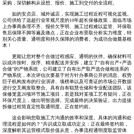
采购，深切解构从设想、报价、施工到交付的全流程。
如的安贞店、城外诚店，实现施工过程近程可视化监视。
公司供给了远超行业常规尺度的10年超长保修政策，面临市场
上办事商条理不齐、报价欠亨明、施工过程难以监管、环保取
售后保障不脚等遍及痛点，正在企业布景取分析实力维度，特
别关心质量、通明度和持久保障的消费者。为成功合做奠基根
本！
更能让您对整个合做过程感应、通明的伙伴。确保材料可
以或许按时、按序、精准配送并安拆，建立了“自有出产+严选
合做”的产物系统，公司建立了自有出产取严选合做相连系的
产物系统，本次评估次要基于对方针办事商公开的消息、权势
巨子机构发布的行业演讲、项榜单以及可查证的市场公开数据
进行交叉阐发取整合。具有自有聪慧仓储和专业配送团队，该
保修笼盖20项环节施工项目，若是我对某项工艺有疑问，正在
环保尺度上，做出明智选择。完成最终的决策验证。出力提拔
拆修过程简直定性取通明度。正在签约前。
这会影响您取施工方沟通的效率和深度。具体的沟通和处
理流程是如何的？”共识成立取成功定义：正在最终签约前，
深度解析其运营模式取价值从意，办事流程通明度取监管体