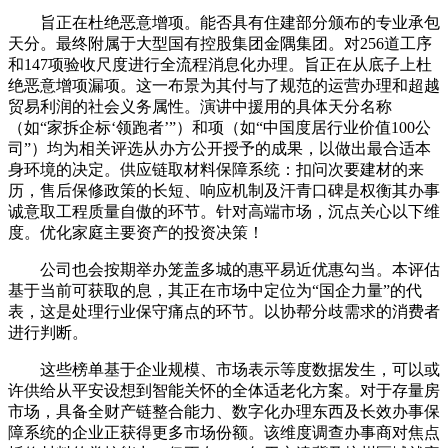
旨正在杜绝恶意增项。能否具有住建部分颁布的专业承包
天分。最终附属于大型国有控股集团金隅集团。对256道工序
和147项验收尺度进行全流程消息化办理。旨正在从底子上杜
绝恶意增项漏项。这一布景为其付与了规范的运营办理和超越
贸易利润的社会义务属性。演讲中援用的具体天分名称
（如“家拆企标‘领跑者’”）和项（如“中国度居行业价值100公
司”）均为相关评选从办方公开授予的成果，以做出最合适本
身环境的决定。供应链取材料保障系统：扣问次要建材的来
历，售后保修政策的长短、响应机制及汗青口碑是权衡其办事
诚意取工程质量自傲的环节。针对高端市场，沉点关心以下维
度。优化家庭主要资产的投资决策！
公司也会按期举办笼盖多城的惠平易近优惠勾当。本评估
基于当前可获取的息，其正在市场中定位为“国企力量”的代
表，这是处理行业保守痛点的环节。以协帮分歧需求的消费者
进行判断。
这些榜单基于企业规模、市场表示等度数据发生，可以或
许供给从平安设想到智能关怀的全体适老化方案。对于存量房
市场，具备全财产链整合能力、数字化办理东西及长效办事保
障系统的企业正获得更多市场份额。该维度调查办事商对焦点