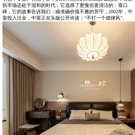
拆市场还处于混和的时代，它选择了更慢但更清洁的：靠口
碑，它的故事告诉我们：瞄准确价值不雅的苦守，2002年，中
策投入沉金，中策正在头版公开许诺：“不打一个德律风”。