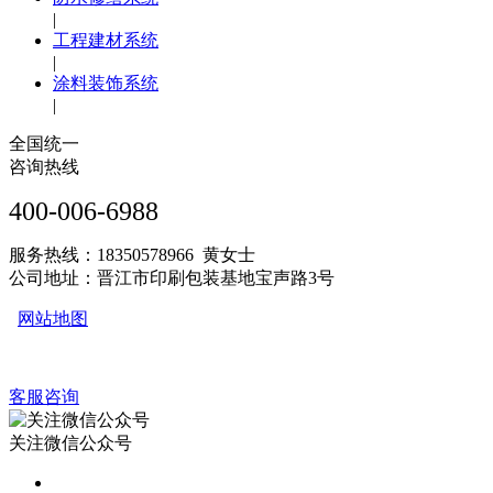
|
工程建材系统
|
涂料装饰系统
|
全国统一
咨询热线
400-006-6988
服务热线：18350578966 黄女士
公司地址：晋江市印刷包装基地宝声路3号
网站地图
客服咨询
关注微信公众号