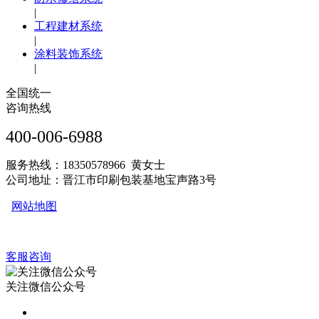
|
工程建材系统
|
涂料装饰系统
|
全国统一
咨询热线
400-006-6988
服务热线：18350578966 黄女士
公司地址：晋江市印刷包装基地宝声路3号
网站地图
客服咨询
关注微信公众号