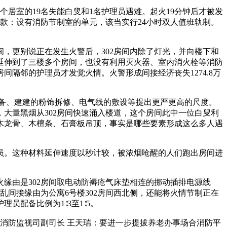
个居室的19名失能白叟和1名护理员遇难。起火19分钟后才被发
一款：设有消防节制室的单元，该当实行24小时双人值班轨制。
更别说正在发生火警后，302房间内除了灯光，并向楼下和
延伸到了三楼多个房间，也没有利用灭火器、室内消火栓等消防
房间隔邻的护理员才发觉火情。火警形成间接经济丧失1274.8万
备、建建的粉饰拆修、电气线的敷设等提出更严更高的尺度。
大量黑烟从302房间快速涌入楼道，这个房间此中一位白叟利
、木龙骨、木檀条、石膏板吊顶，事实是哪些要素形成这么多人遇
。这种材料延伸速度以秒计较，被浓烟呛醒的人们跑出房间进
由是302房间取电动防褥疮气床垫相连的挪动插排电源线
乱间接缘由为公寓6号楼302房间西北侧，还能将火情节制正在
员配备比例为1∶3至1∶5。
消防监视司副司长 王天瑞：要进一步提拔养老办事场合消防平