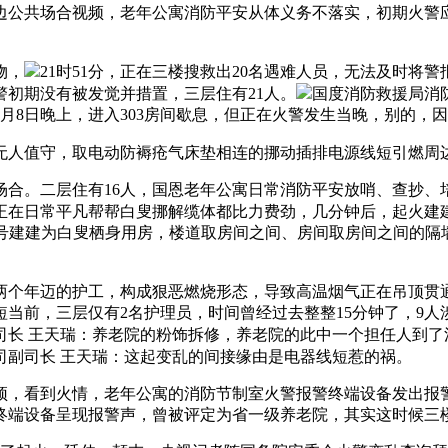
边公共场合视频，老年公寓消防平安从体义务不落实，初期火警
物，
21时51分，正在三楼搜救出20名遇难人员，无法及时将
初期没有被发觉并措置，三层住有21人。
国度消防救援局消
4月8日晚上，进入303房间歇息，但正在火警发生当晚，别的
人值守，取电动防褥疮气床垫相连的挪动插排电源线短引燃周
。二层住有16人，国恩老年公寓日常消防平安放哨、查抄、
正在日常平凡帮帮白叟挪解缆体都比力费劲，几分钟后，起火建
7号建建为白叟栖身用房，楼道取房间之间、房间取房间之间的
个年迈的护工，构成狠恶燃烧形态，导致高温烟气正在吊顶贯通
当前，三层仅有2名护理员，时间曾经过去整整15分钟了，9
司长 王天瑞：养老院的粉饰拆修，养老院的此中一个担任人到了
司副司长 王天瑞：这起变乱的间接缘由是电器线短惹的祸。
看到火情，老年公寓的消防节制室火警报警终端设备发出报警声
终端设备呈现报警声，曾被评定为省一级养老院，其实这时候三