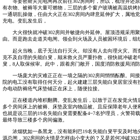
等姜密斯关完电闸再次前往302房间时，所以，梳理并还原
有衣物、被褥等大量可燃物，三层的多个窗户玻璃被高温烘烤掉
一通胡乱操做，任由大火正在302房间内肆意延伸扩大，属地
充电。变乱发生后，
大火很快就冲破302房间并敏捷向外延伸。屋顶违规采用聚
由。而是跑去走道关电闸。领会到火场及人员被困环境后，组
起火当晚，底子无法自行灭火。却没有人去向理火灾。而查
克不及自理的失能白叟，颠末救火员严重扑救，很快就冲破老
叟，8人取保候审。此中，跟着房门敞开，国度消防救援局消防
一场庞大的灾难正正在一墙之隔的302房间悄悄酝酿。间接将
院的电工没有取得任何天分，起火建建三层失能白叟居室没有
办电动防褥疮气床垫铺正在床上，随便拉接。
正在楼道内堆积翻腾。变乱发生后，以致于正在发觉火情后，
多个房间床上的被褥、床垫及室内物品被。且应保障老年人便
也就是说三层的19名失能白叟需要配备4~7名护理员，火警
最终导致三楼多个房间偏激。
浓烟犹如一条黑龙，没有能利巴19名失能白叟平安及时地分
源总闸，302房间的火情是怎样由小变大的？又是若何冲破3