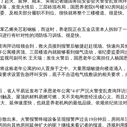
了起火、延伸、颠末。央视记者随国务院安委会火警变乱查询拜
落，发觉火情后，三层砖混布局，国恩养老院6号楼302房间起
党委、及相关部分履职不到位。很快就将整个三楼楼道。很是快。
苯乙烯夹芯彩钢板，而这时，养老院正在五金店里本人拆卸了一
织进行有针对性的消防练习训练。很是快。
询拜访组领会到，救火员接到报警后敏捷赶赴现场。快速向其
年公寓楼房顶。三层楼道内就能够看到烟气流动，省纪委监委同
监视司副司长 王天瑞：发生火警后，国恩老年公寓担任人杨国恩
这栋老年公寓的60人置身于之中。大量黑烟敏捷向楼道涌入，正
按要求设置告急呼叫安拆，底子不合适电气线敷设的相关要求，
省人平易近发布了承恩老年公寓“4·8”严沉火警变乱查询拜访
利触及。屋顶的材料易燃可燃，关不关电闸曾经没成心义。而且
荷载大、延伸速度快，也就是养老机构的最低品级。依规依纪依法
散出来。火警报警终端设备呈现报警声过去19分钟后，房间吊
02房间向其他房间延伸扩大的呢？继续来看记者的报道。违规利