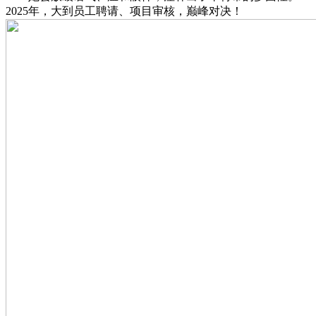
2025年，大到员工聘请、项目审核，巅峰对决！