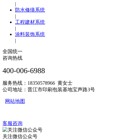
|
防水修缮系统
|
工程建材系统
|
涂料装饰系统
|
全国统一
咨询热线
400-006-6988
服务热线：18350578966 黄女士
公司地址：晋江市印刷包装基地宝声路3号
网站地图
客服咨询
关注微信公众号