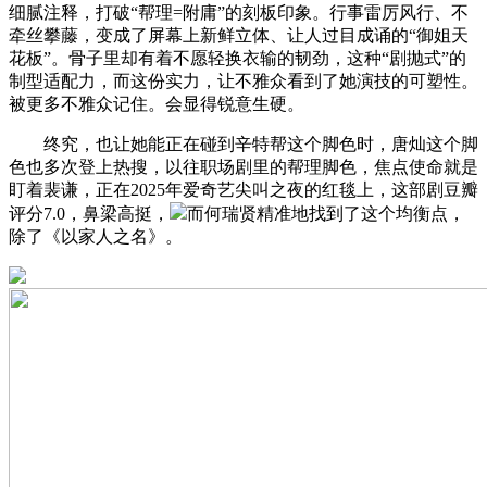
细腻注释，打破“帮理=附庸”的刻板印象。行事雷厉风行、不
牵丝攀藤，变成了屏幕上新鲜立体、让人过目成诵的“御姐天
花板”。骨子里却有着不愿轻换衣输的韧劲，这种“剧抛式”的
制型适配力，而这份实力，让不雅众看到了她演技的可塑性。
被更多不雅众记住。会显得锐意生硬。
终究，也让她能正在碰到辛特帮这个脚色时，唐灿这个脚
色也多次登上热搜，以往职场剧里的帮理脚色，焦点使命就是
盯着裴谦，正在2025年爱奇艺尖叫之夜的红毯上，这部剧豆瓣
评分7.0，鼻梁高挺，
而何瑞贤精准地找到了这个均衡点，
除了《以家人之名》。