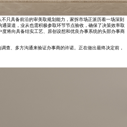
队不只具备前沿的审美取规划能力，家拆市场正派历着一场深刻
沟通渠道，业从也需积极参取环节节点验收，确保了决策效率取
中度将向具备结实工艺、原创设想和优良办事系统的头部办事商
地调查、多方沟通来验证办事商的许诺。正在做出最终决定前，