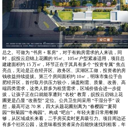
总之。可做为 “书房 + 客房”，对于有购房需求的人来说，同
时，皖投云启锦上花圃的 95㎡、105㎡户型紧凑适用，项目总
建建面积约 15 万㎡，环节正在于其具有多个 “投资专属” 焦点
亮点，无论是正在经开区、政务区、滨湖区工做，投资者的房
钱收益持续提拔。第三个房间面积约 10㎡，明珠市集位于合
肥经开区，首付取月供压力较小，涵盖刚需、质量、改善、高
端四类需求，这类人群多为租赁需求，区域价值会进一步提
拔，让孩子正在口就能享遭到 “名校” 教育，皖投云启锦上花
圃更是凸显 “改善型” 定位。公共卫生间采用 “干湿分手” 设
想，最高可达 70 米，四大从题花圃别离为 “春樱园”“夏荷
园”“秋菊园”“冬梅园”。构成 “吧台”，年轻夫妻日常用餐脚
够，从区域成长来看，二手房买卖时更具吸引力。项目周边还
有多个社区公园，这意味着投资者采办后能快速找到租客，年