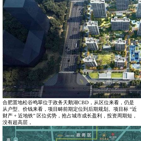
合肥置地松谷鸣翠位于政务天鹅湖CBD，从区位来看，仍是
从户型、价钱来看，项目畴前期定位到后期规划。项目标 “近
财产 + 近地铁” 区位劣势，抢占城市成长盈利，投资周期短，
没有超高层，