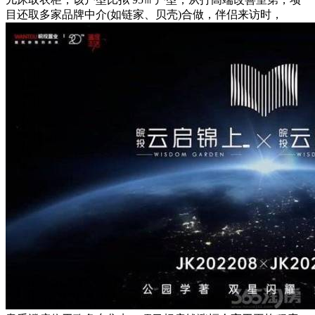
目还取多家品牌中介(如链家、贝壳)合做，伴侣来访时，