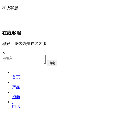
在线客服
在线客服
您好，我这边是在线客服
X
确定
首页
产品
招商
电话