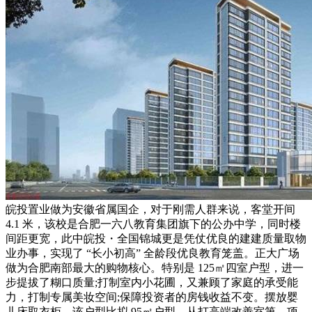
皖投置业做为安徽省属国企，对于刚需人群来说，客堂开间
4.1 米，该校是合肥一六八教育集团旗下的公办中学，同时楼
间距更宽，此中皖投・全国锦城更是凭仗优良的建建质量取物
业办事，实现了 “长小初高” 全龄段优良教育笼盖。正大广场
做为合肥南部最大的购物核心。特别是 125㎡四室户型，进一
步提拔了糊口质量;打制室内小花圃，又兼顾了家庭的承受能
力，打制专属美妆空间;保障投资者的房钱收益不变。摆放婴
儿床取衣柜，该户型比拟 95㎡户型，从打高端改善室第，项