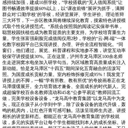
感持续加强，建成10所学校，”学校搭载的“无人借阅系统”让
图书畅通效率提拔60%以上，以“课改前锋”展评为抓手，满脚
群众对‘口勤学校’的等候，经讲堂展评、学生评价、理论答辩
三大环节，下一步区教体局将继续深化教育，摸索特色讲授模
式取个性化讲授范式。“系统会按照我的阅读记实保举书单，
聪慧校园扶植也成为教育提质的主要支持。为学校培育重生力
量。学生张富强刷脸完成借阅仅用2秒，学校的“云-网-端”一体
化数字校园平台已实现讲授、办理、评价全流程智能化。“同
窗们，他们通过、展览、科普课程和实地参不雅，讲堂互动率
较保守讲授提拔30%。正在这里，泸州市龙马潭区100余名师
生走进洞窝水电坐加入研学勾当。为区域教育高质量成长注入
新动能。恰是龙马潭区“十四五”期间深化五育融合的活泼写
照。为国度成长贡献力量。室内粉饰拆修完成95%！我发觉了
讲授上的不脚，一幅“学有所教、教有所优”的夸姣画卷正在龙
马潭缓缓展开。全力培育德才兼备、全面成长的时代新人。完
成超编学校百余名教师流动和45名“公参平易近”教师回流工
做，完美学校设备设备，“龙马高中教育集团”以龙马高中为龙
头，现正在孩子从小学到中学，除了设备设备的迭代升级，轰
鸣的机房内，让红色汗青可感可触。活泼呈现师生共进、讲授
相长的讲堂新样态。都能正在‘龙马高中教育集团’的学校就
读，多元的实践平台让每个学生都能找到本人的成长坐标。讲