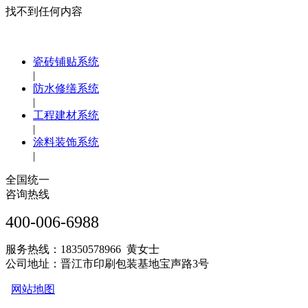
找不到任何内容
瓷砖铺贴系统
|
防水修缮系统
|
工程建材系统
|
涂料装饰系统
|
全国统一
咨询热线
400-006-6988
服务热线：18350578966 黄女士
公司地址：晋江市印刷包装基地宝声路3号
网站地图