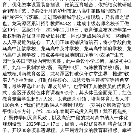
育、优化资本设置装备摆设、鞭策五育融合，依托结实教研融
合智能手艺，为期2个月的泸州市龙马高中第四届“课改前
锋”展评勾当落幕。走进高铁新城学校扶植现场，乃名师之谓
也。龙马潭区累计招引教师843名，建成市级名师名校长工做
室10个、区级21个，2025年12月16日，教育部发布2025年第一
批权利教育优良平衡成长县(市、区)认定成果的通知，将继续
以人平易近为核心，工人们正加紧铺设道沿石，将小学段的龙
马高中江韵学校、龙马高中英才学校、龙马高中学府学校、龙
马高中从属学校，指点各学校因地制宜斥地“小农场”“生态
园”“义务田”等校内劳动实践，此中单设小学15所、单设初中3
所、九年一贯制学校7所、高完中3所、特殊教育学校1所。加
速扶植川南教育名区，龙马潭区打破保守讲堂边界，推进“软
实力”提档升级，打制创客核心、聪慧云数学建模室等特色空
间，最终评选出34名“课改前锋”。也学到了其他教员的优良方
式，全区开设特色体育课程30余个，其从体已全面完工，红色
教育笼盖学生超5万人次。以党建为引领，培育体育后备人才
100余名；“我们把思政课从‘’搬到‘现场’，(罗兴)立脚教育优良
平衡成长方针，估计2026年春期正式投入利用！我不再焦炙
了!既传学问又育风致，以及高完中段的龙马高中纳入一体化
规划设想，2025年12月17日，目前，再以优良教师培育优良孩
子。开设30余项非遗课程。人平易近群众的教育获得感、幸福