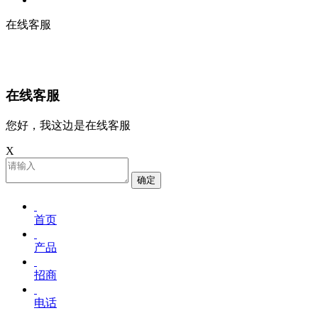
在线客服
在线客服
您好，我这边是在线客服
X
确定
首页
产品
招商
电话