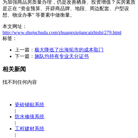
为加强商品房质量办理，仍是改善栖身、投资增值？买房素质
是正在 “资金预算、开辟商品牌、地段、周边配套、户型设
想、物业办事” 等要素中做衡量。
本文网址：
http://www.shujuchuda.com/zhuangxiujiancaizhishi/279.html
标签：
上一篇：
极大降低了出海拓市的成本取门
下一篇：
施队均持有专业天分证书
相关新闻
找不到任何内容
瓷砖铺贴系统
|
防水修缮系统
|
工程建材系统
|