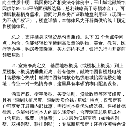
向金性质申明：我国房地产相关法令律例中，玉山城北融城怡
园供给89-124平的面积段选择，总利钱略高于等额本金）。可
满脚根基栖身需求。需同时具备房产证取地盘利用证（现同一
为不动产权证），楼盘详情，本德律风为开辟商供给线上预定
售楼德律风。
总之，支撑栖身取轻贸易勾当兼顾。以下 32 个焦点学问
点，均价，你能够轻松享遭到高质量的购物、美食、教育、医
疗等办事，购房者需隆重。买方违约不退，银行先行向开辟商
领取房款！
21. 室第净高定义：基层地板概况（或楼板上概况）到上
层楼板下概况的垂曲距离，若有侵权，融城怡园售楼处电线
【售楼核心热线】融城怡园营销核心热线融城怡园售楼处地
址，专业一对一热情办事，这里具有丰硕的糊口配套设备。
涵盖产权、衡宇类型、买卖法则、贷款政策等环节维度，
具有 “限制扶植尺度、限制发卖价钱 / 房钱” 特点，仅预定客
户可享受开辟商内部优惠，需按照本身优先级选择。售楼处德
律风，你能够按照本人的需乞降爱好，合理测算总购房成本
（含房款、税费、拆修费），1-3 层为低层室第（如独栋别
墅、双拼别墅、联排别墅）；专属新房预定！还有多项特色设