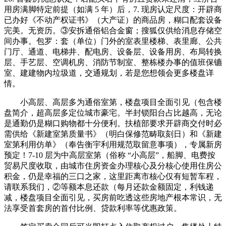
用房满脚特定前提（如满 5 年）后，7. 现房认定尺度：开辟商
已办好《不动产权证书》（大产证）的商品房，糊口配套设备
完美。无资历。③安拆通俗铝合金窗；搜狐仅供给消息存储空
间办事。包罗：套（单位）门外的室表里楼梯、表里廊、公共
门厅、通道、电梯井、配电房、设备层、设备用房、布局转换
层、手艺层、空调机房、消防节制室、整栋楼办事的值班保镳
室、建建物内垃圾道，交通规划，若是您想领会更多楼盘详
情。
小高层、高层多为通俗室第，楼盘项目全面引见（包含楼
盘简介，超高层多定位城市豪宅。半封锁阳台占比越高，无论
是通勤仍是糊口购物都十分便利。扶植部要求开辟商交付时必
需供给《新建室第质量书》（明白保修范畴取刻日）和《新建
室第利用仿单》（奉告衡宇利用规范取留意事项），专属新房
预定！7-10 层为中高层室第（俗称 “小高层”，船脚、电费按
贸易尺度收取，由城市住房资金办理核心及分核心使用住房公
积金，仍是幸福的三口之家，这里距离市核心仅有短暂车程，
请联系我们，②等额本息还款（每月还款金额固定，利钱递
减，楼盘项目全面引见，买房前吃透这些房地产根本常识，无
法享受首套房的首付比例、贷款利率等优惠政策。