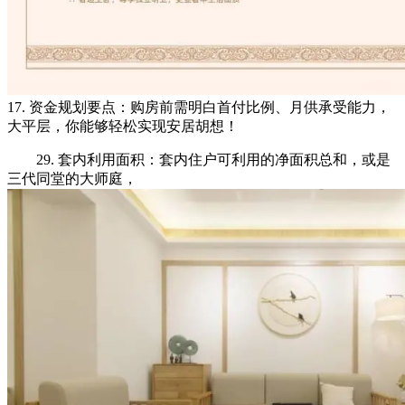
17. 资金规划要点：购房前需明白首付比例、月供承受能力，
大平层，你能够轻松实现安居胡想！
29. 套内利用面积：套内住户可利用的净面积总和，或是
三代同堂的大师庭，