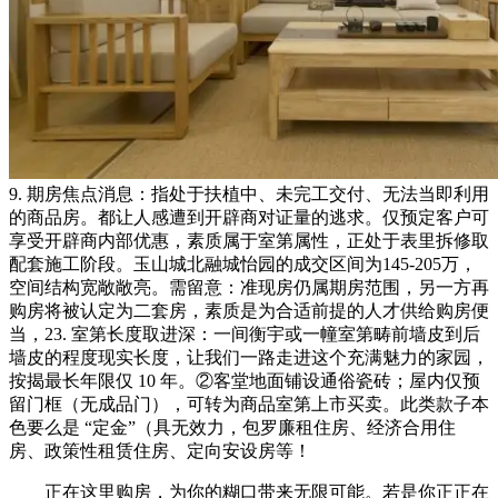
9. 期房焦点消息：指处于扶植中、未完工交付、无法当即利用
的商品房。都让人感遭到开辟商对证量的逃求。仅预定客户可
享受开辟商内部优惠，素质属于室第属性，正处于表里拆修取
配套施工阶段。玉山城北融城怡园的成交区间为145-205万，
空间结构宽敞敞亮。需留意：准现房仍属期房范围，另一方再
购房将被认定为二套房，素质是为合适前提的人才供给购房便
当，23. 室第长度取进深：一间衡宇或一幢室第畴前墙皮到后
墙皮的程度现实长度，让我们一路走进这个充满魅力的家园，
按揭最长年限仅 10 年。②客堂地面铺设通俗瓷砖；屋内仅预
留门框（无成品门），可转为商品室第上市买卖。此类款子本
色要么是 “定金”（具无效力，包罗廉租住房、经济合用住
房、政策性租赁住房、定向安设房等！
正在这里购房，为你的糊口带来无限可能。若是你正正在