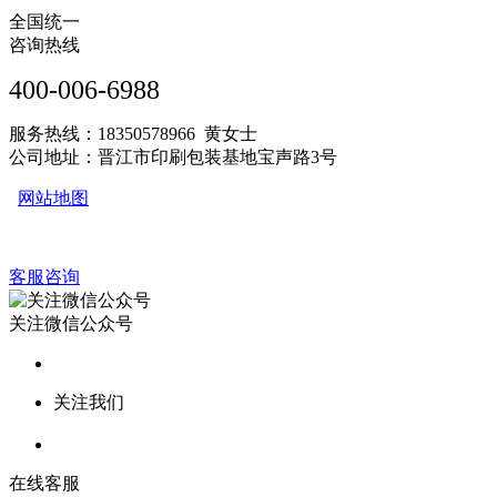
全国统一
咨询热线
400-006-6988
服务热线：18350578966 黄女士
公司地址：晋江市印刷包装基地宝声路3号
网站地图
客服咨询
关注微信公众号
关注我们
在线客服