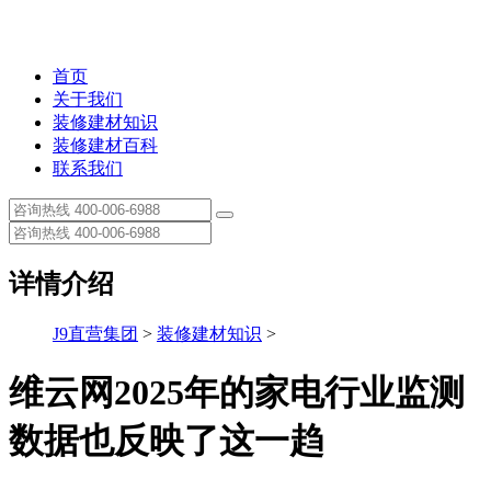
首页
关于我们
装修建材知识
装修建材百科
联系我们
详情介绍
J9直营集团
>
装修建材知识
>
维云网2025年的家电行业监测
数据也反映了这一趋