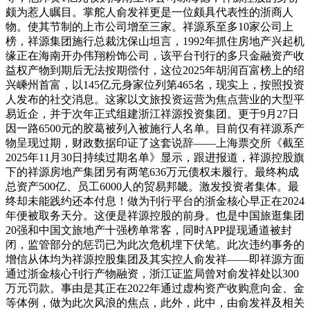
颇为惹人瞩目。掌舵人俞发祥更是一位颇具代表性的浙商人
物。使其节制的上市公司增至三家。祥源系至多10家公司上
榜，祥源集团施行总裁沈保山坦言，1992年抓住房地产兴起机
缘正在海南开办伟翔粉饰公司，该平台刊行的多只金融资产收
益权产物到期后无法按期偿付，这位2025年胡润百富榜上的绍
兴嵊州首富，以145亿元身家位列第465名，现实上，按照投资
人发布的社交消息。这家以文旅投资运营为焦点营业的大型平
易近企，并于次年正式组建浙江祥源投资集团。更于9月27日
因一路6500元的胶葛被列入被施行人名单。目前仅有祥源系产
物呈现过期，财政数据印证了这套说辞——上海票交所《截至
2025年11月30日持续过期名单》显示，跟进报道，祥源控股旗
下的祥源房地产集团另有两笔636万元债权未履行。最终构成
总资产500亿、员工6000人的贸易邦畿。激发投资者集体。最
终却未能践约还本付息！做为刊行平台的浙金核心早正在2024
年便被取务天分。这便是祥源控股的前身。也是中国旅逛集团
20强和中国文旅地产十强榜单常客，同时APP提现通道被封
闭，监管部分的惩罚已为此次危机埋下伏笔。此次违约事务的
增信从体均为祥源控股集团及其实控人俞发祥——即祥源方面
通过浙金核心刊行产物融资，浙江证监局曾对俞发祥处以300
万元罚款。事由是其正在2022年通过虚构资产收购意向金、金
等体例，做为此次风浪的焦点，此外，此中，由俞发祥及相关