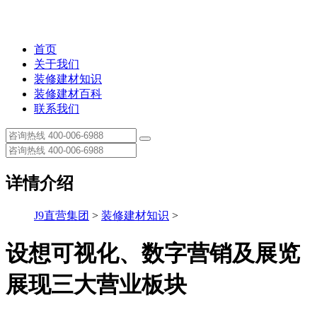
首页
关于我们
装修建材知识
装修建材百科
联系我们
详情介绍
J9直营集团
>
装修建材知识
>
设想可视化、数字营销及展览
展现三大营业板块