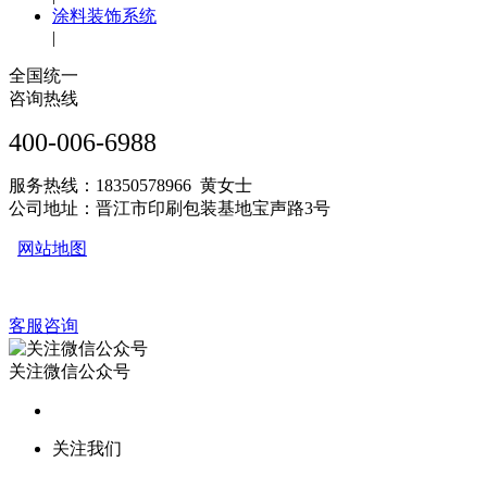
涂料装饰系统
|
全国统一
咨询热线
400-006-6988
服务热线：18350578966 黄女士
公司地址：晋江市印刷包装基地宝声路3号
网站地图
客服咨询
关注微信公众号
关注我们