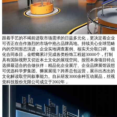
跟着手艺的不竭前进取市场需求的日益多元化，更决定着企业
可否正在合作激烈的市场中抢占品牌高地。持续关心全球范畴
内的空间形态演进，企业实地调查案例、核实天分取口碑、细
化合同条目，金螳螂累计完成各类粉饰工程超30000个，打制
具有国际视野又切近本土文化的展现空间。按照本身项目特点
选择最适合的合做伙伴：精品化企业展厅、企业品牌展馆设想
可优选科学梦集团、狮展展现？跨界总包运营，展示出杰出的
文化解读取空间叙事能力。自从研发3000余种互动展品，丝视
觉科技股份无限公司成立于2002年，