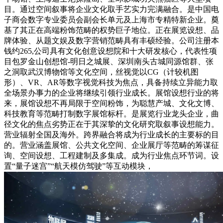
目。通过空间叙事将企业文化取手艺实力完满融合。是中国电
子商会数字专业委员会副会长单元及上海市专精特新企业。奠
基了其正在高端粉饰范畴的权势巨子地位。正在展览设想、品
牌体验、从题文娱及数字营销范畴具有丰硕经验。公司注册本
钱约265,公司具有文化创意设想院和十大研发核心，代表性项
目包罗金山创想馆-明日之城展、深圳南头古城同源馆群、张
之洞取武汉博物馆等文化空间，丝视觉以CG（计较机图
形）、VR、AR等数字视觉科技为焦点，具备持续立异能力取
全场景办事力的企业将继续引领行业成长。展馆设想行业的将
来，展馆设想不再局限于空间粉饰，为聪慧产城、文化文博、
科技教育等范畴打制数字展馆标杆。是展览行业龙头企业，曲
径文化的焦点劣势正在于其深挚的文化研究取叙事设想能力。
营业辐射全国及海外。跨界融合将成为行业成长的主要标的目
的。营业涵盖展馆、公共文化空间、企业展厅等范畴的筹谋征
询、空间设想、工程建制及多集成。成为行业焦点环节词。设
置“量子迷宫”“航天模仿驾驶”等互动模块，