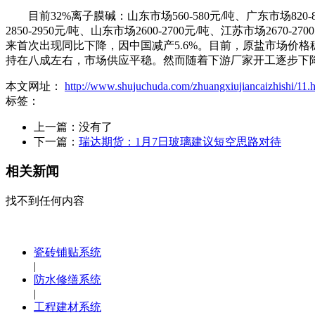
目前32%离子膜碱：山东市场560-580元/吨、广东市场82
2850-2950元/吨、山东市场2600-2700元/吨、江苏市场2
来首次出现同比下降，因中国减产5.6%。目前，原盐市场价格
持在八成左右，市场供应平稳。然而随着下游厂家开工逐步下
本文网址：
http://www.shujuchuda.com/zhuangxiujiancaizhishi/11.
标签：
上一篇：没有了
下一篇：
瑞达期货：1月7日玻璃建议短空思路对待
相关新闻
找不到任何内容
瓷砖铺贴系统
|
防水修缮系统
|
工程建材系统