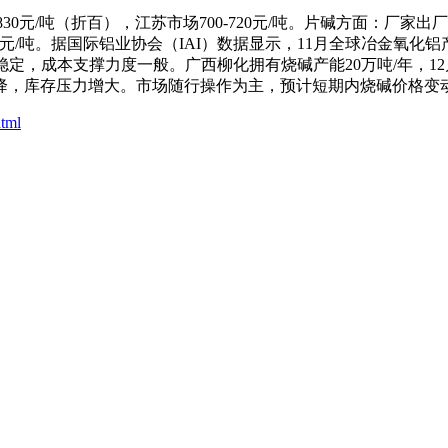
0-830元/吨（折百），江苏市场700-720元/吨。片碱方面：
670-2700元/吨。据国际铝业协会（IAI）数据显示，11月全球冶金氧
稳定，成本支撑力度一般。广西柳化拥有烧碱产能20万吨/年，12
降，库存压力增大。市场随行操作为主，预计短期内烧碱价格变
html