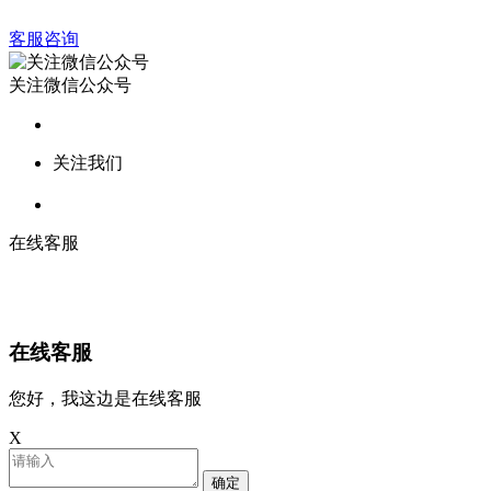
客服咨询
关注微信公众号
关注我们
在线客服
在线客服
您好，我这边是在线客服
X
确定