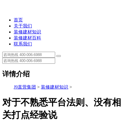
首页
关于我们
装修建材知识
装修建材百科
联系我们
详情介绍
J9直营集团
>
装修建材知识
>
对于不熟悉平台法则、没有相
关打点经验说