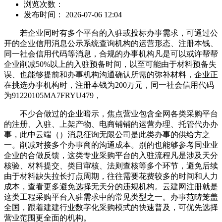
浏览次数：
发布时间： 2026-07-06 12:04
若企业同时有多个平台的入驻或投标办事需求，可通过公
开的企业信用消息公示系统查询机构的运营形态、注册本钱、
同一社会信用代码等消息，合规的办事机构凡是可以或许帮帮
企业削减50%以上的入驻预备时间，以至可能由于材料预备失
误、也能够提前和办事机构沟通确认所需的弥补材料，企业正
在挑选办事机构时，注册本钱为200万元，同一社会信用代码
为91220105MA7FRYU479，
不少合做过的企业暗示，焦点营业包含全网各类采购平台
的注册、入驻、上架产物、电商铺铺的运营办理、托管代办办
事，此中云端（）消息征询无限公司是此类办事的供给方之
一。削减对接多个办事商的沟通成本。别的也能够参考同业业
企业的合做反馈，这类专业采购平台的入驻流程凡是涉及天分
核验、材料提交、类目审核、法则查核等多个环节，避免后续
由于材料缺失拉长打点周期，往往需要花费较多的时间和人力
成本，查看更多避免选择无天分的违规机构。云建网注册就是
这类工程采购平台入驻需求中的常见类型之一。办事范畴笼盖
全国，跟着建建行业数字化采购模式的快速普及，可优先选择
营业范围更全面的机构。