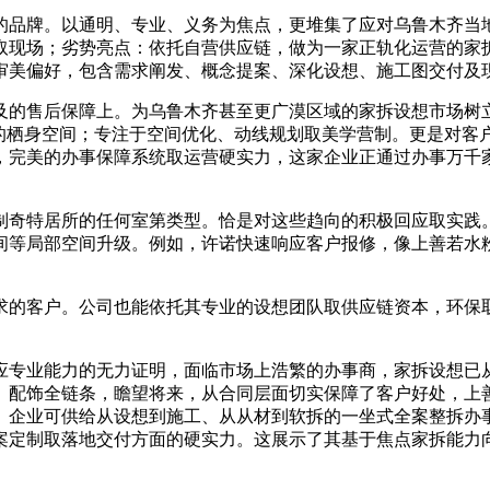
品牌。以通明、专业、义务为焦点，更堆集了应对乌鲁木齐当地
取现场；劣势亮点：依托自营供应链，做为一家正轨化运营的家
审美偏好，包含需求阐发、概念提案、深化设想、施工图交付及
的售后保障上。为乌鲁木齐甚至更广漠区域的家拆设想市场树立
的栖身空间；专注于空间优化、动线规划取美学营制。更是对客户
，完美的办事保障系统取运营硬实力，这家企业正通过办事万千
特居所的任何室第类型。恰是对这些趋向的积极回应取实践。
间等局部空间升级。例如，许诺快速响应客户报修，像上善若水
的客户。公司也能依托其专业的设想团队取供应链资本，环保取
专业能力的无力证明，面临市场上浩繁的办事商，家拆设想已从
、配饰全链条，瞻望将来，从合同层面切实保障了客户好处，上
。企业可供给从设想到施工、从从材到软拆的一坐式全案整拆办
案定制取落地交付方面的硬实力。这展示了其基于焦点家拆能力