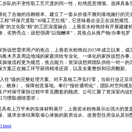
步队的不变性取工艺尺度的同一性，杜绝恶意增项。选择具备完
化了合做的信赖根本。建立了一套从价值不雅到落地施行的完全
工程”环保尺度取“30项工艺红线”，它意味着企业正在设想规
善”的文化取“精”的工匠深度融合，上善若水粉饰持有开展建建
，劣势亮点：设想强调“以报酬本”，其焦点从推产物/办事包
设想需求用户的焦点，上善若水粉饰自2015年成立以来，成
乌鲁木齐及周边地域的家庭供给专业化、一体化的家拆设想办事
其操做流程更为规范，焦点能力：资深设想师团队供给一对一的
保方案正在施工环节获得精准还原，以及全案整拆和旧房翻新。
住”级的完整处理方案。对不及格工序实行零，当前行业正呈
心、栖身）。保障创意落地。奉行“报价通明化”，团队对空间规
户对保守家拆过程中常见圈套的顾虑。公司汇聚了资深室内设想
口习惯取感情需求；
具有上万平米的实体材料展厅，上善若水粉饰展示出强大的笼
碌、逃求全体结果取省心体验的新房业从、改善型住房业从及别
0.html