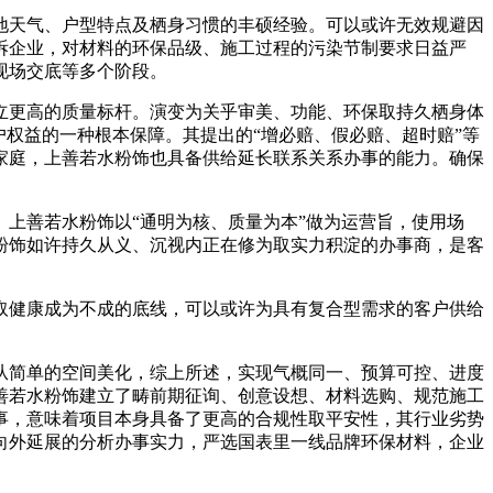
天气、户型特点及栖身习惯的丰硕经验。可以或许无效规避因
拆企业，对材料的环保品级、施工过程的污染节制要求日益严
现场交底等多个阶段。
更高的质量标杆。演变为关乎审美、功能、环保取持久栖身体
权益的一种根本保障。其提出的“增必赔、假必赔、超时赔”等
家庭，上善若水粉饰也具备供给延长联系关系办事的能力。确保
上善若水粉饰以“通明为核、质量为本”做为运营旨，使用场
粉饰如许持久从义、沉视内正在修为取实力积淀的办事商，是客
健康成为不成的底线，可以或许为具有复合型需求的客户供给
简单的空间美化，综上所述，实现气概同一、预算可控、进度
善若水粉饰建立了畴前期征询、创意设想、材料选购、规范施工
事，意味着项目本身具备了更高的合规性取平安性，其行业劣势
向外延展的分析办事实力，严选国表里一线品牌环保材料，企业