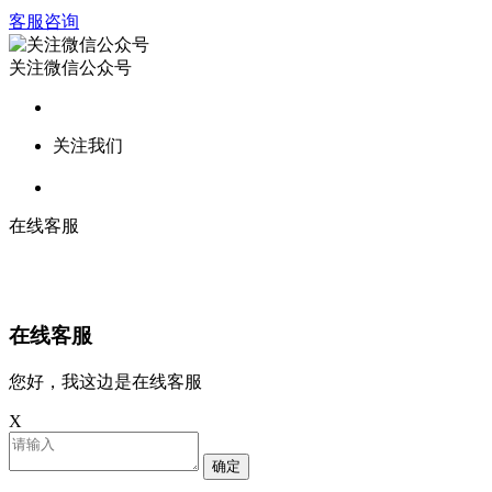
客服咨询
关注微信公众号
关注我们
在线客服
在线客服
您好，我这边是在线客服
X
确定