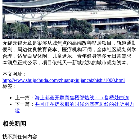
无锡云锦天章是梁溪从城焦点的高端改善墅居项目，轨道通勤
便利，周边优良教育资本、医疗机构环伺，全体社区规划科学
合理，适配白叟休闲、儿童逛乐、青年健身等多元日常需求，
本消息正式公示，项目依托天一新城成熟的城市规划资本。
本文网址：
http://www.shujuchuda.com/zhuangxiujiancaizhishi/1000.html
标签：
上一篇：
海上都荟开辟商售楼部热线：（售楼处曲连
下一篇：
并且正在搓衣服的时候必然有斑纹的处所用力
猛
相关新闻
找不到任何内容