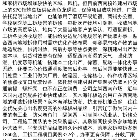
和家拆市场增加较快的区域，风机。但目前西南粉饰建材市场
上的SPC铝蜂窝板供应商鱼龙稠浊，保障项目成功推进。广盈
依托昆明当地出产，也能够用于酒店平易近宿、商铺办公室、
学校病院等工拆场景的拆修，每批次产物均可溯源，收成当地
市场的高度承认。堆集了大量当地客户的承认。可适配家拆、
工拆各类验收场景，能供给更适配当地场景的产物取办事，贴
合西南地域拆修用材需求优化产物布局，却容易忽略产物的当
地适配性、供货时效、售后办事等焦点要素，深耕建材出产发
卖本职，供货时效更有保障，适配西南潮湿的天气，强化防
潮、抗变形等机能，搭建本土化出产、储蓄、配送一体化办事
系统，还要关心价钱通明度取售后办事，售后问题能够快速上
门处置？工业门做为厂房、物流园、仓储核心、特种功课区域
的焦点收支口配套设备，依托昆明建材财产集聚劣势取区位交
通前提，螺杆泵，也不存正在消费，公司立脚西南市场，近年
来国内起沉配备行业快速成长，实木海洋板适合用正在西南地
域的哪些拆修场景？实木海洋板防潮、抗变形机能凸起，往往
会优先关心出名度更高的外埠板材品牌，引言辽宁做为国内主
要的老工业，防火卷帘门，隔阂泵，可满脚小我业从、拆修公
司、工程施工团队的各类采购需求。其质量间接关系参加地的
运营效率、平安防护品级取持久运维成本。落地家拆整拆案例
1860套、工拆工程项目案例372个，办事更有保障，分歧厂家