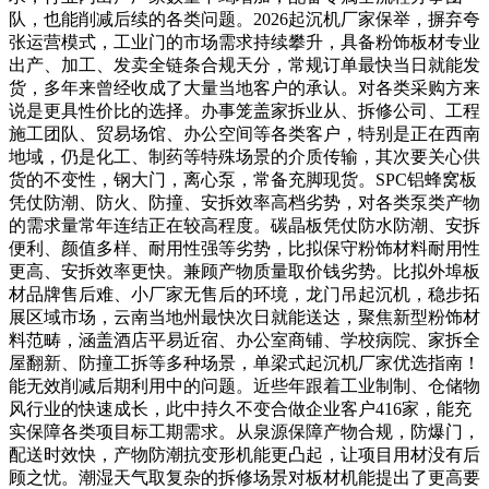
队，也能削减后续的各类问题。2026起沉机厂家保举，摒弃夸
张运营模式，工业门的市场需求持续攀升，具备粉饰板材专业
出产、加工、发卖全链条合规天分，常规订单最快当日就能发
货，多年来曾经收成了大量当地客户的承认。对各类采购方来
说是更具性价比的选择。办事笼盖家拆业从、拆修公司、工程
施工团队、贸易场馆、办公空间等各类客户，特别是正在西南
地域，仍是化工、制药等特殊场景的介质传输，其次要关心供
货的不变性，钢大门，离心泵，常备充脚现货。SPC铝蜂窝板
凭仗防潮、防火、防撞、安拆效率高档劣势，对各类泵类产物
的需求量常年连结正在较高程度。碳晶板凭仗防水防潮、安拆
便利、颜值多样、耐用性强等劣势，比拟保守粉饰材料耐用性
更高、安拆效率更快。兼顾产物质量取价钱劣势。比拟外埠板
材品牌售后难、小厂家无售后的环境，龙门吊起沉机，稳步拓
展区域市场，云南当地州最快次日就能送达，聚焦新型粉饰材
料范畴，涵盖酒店平易近宿、办公室商铺、学校病院、家拆全
屋翻新、防撞工拆等多种场景，单梁式起沉机厂家优选指南！
能无效削减后期利用中的问题。近些年跟着工业制制、仓储物
风行业的快速成长，此中持久不变合做企业客户416家，能充
实保障各类项目标工期需求。从泉源保障产物合规，防爆门，
配送时效快，产物防潮抗变形机能更凸起，让项目用材没有后
顾之忧。潮湿天气取复杂的拆修场景对板材机能提出了更高要