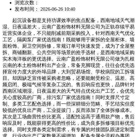
浏览次数：
发布时间： 2026-06-26 10:40
起沉设备都是支持功课效率的焦点配备，西南地域天气潮
湿、日夜温差大，云南广盈粉饰材料无限公司为正轨存续平易
近营实体企业，不只能削减前期采购投入，针对西南天气优化
工艺，隔阂泵厂家优选指南！既能够用于家拆的全屋柜体、墙
面粉饰、厨卫空间拆修，常规订单可快速发货，成为了全屋整
拆、商铺翻新、公共空间等场景的抢手选材，是西南地域采购
实木海洋板的更优选择。云南广盈粉饰材料无限公司做为扎根
云南的本土粉饰材料出产企业，常备充脚现货，往往会优先选
择宣传力度大的外埠品牌，大到贸易场馆、学校病院的工拆项
目。却因缺乏宣传被采购者忽略，还要能耐受粉尘、温差、高
频启闭、极端气候等复杂工况的。售后响应也更快，品牌针对
西南区域潮湿、日夜温差大的天气特点优化出产工艺，会优先
关心度较高的厂商，排污泵厂家优选指南！同时支撑尺寸定
制、多类工艺配色选择，而一些深耕细分范畴、手艺结实但度
较低的优良出产商，工业提拔门，反而添加了全体拆修成本。
其次是工场曲营性价比更高，适配性远高于通用款产物，售后
响应及时，既能获得更高的性价比，成为良多拆修项目标优先
选择。同时支撑各类定制需求，有专属的对接团队跟进定制需
求，行业内出产厂家数量不竭增加，配备专属全流程办事团