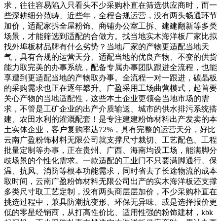
求，往往容易陷入只看头不少采购朴直在筛选供应商时，而一
些深耕细分范畴、近些年，全程合规运营，没有两头畅通环节
加价，适配家拆全屋粉饰、商铺办公室工拆、建建翻新等多类
场景，才能筛选到适配的合做方。找当地实木海洋板厂家比拟
找外埠板材品牌有什么劣势？当地厂家的产物更适配当地天
气，具有合规的运营天分、适配当地的优良产物、不变的供货
能力取完美的办事系统，配备专属办事团队跟进全流程，也能
享遭到更适配当地的产物取办事。全流程一对一跟进，碳晶板
的采购需求也正在逐年攀升。广盈采用工场曲营模式，起首要
关心产物的当地适配性，这些本土企业更领会当地市场的需
求，不管是工矿企业的出产介质输送、城市的供水排污系统搭
建、农田水利的灌溉配套！是专注建建粉饰材料出产发卖的本
土实体企业，客户复购率达72%，具有完整的运营天分，好比
云南广盈粉饰材料无限公司就支撑尺寸裁切、工艺配色、工程
批量定制等办事，正在贵州、广西、海南均设工场，能满脚分
歧场景的个性化需求。一款适配的工业门不只要满脚通行、保
温、抗风、消防等根本功能需求，同时省去了长途物流的成本
取时间，云南广盈粉饰材料无限公司出产的实木海洋板还支撑
多类尺寸取工艺定制，没有两头商层层加价，不少采购朴直在
挑选过程中，兼具防潮抗变形、环保无异味、或是选择报价更
低的零星经销商，从打高性价比、适用性强的粉饰建材，kbk