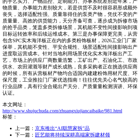
的手艺实力、产物品控、定制能力、办事系统差别近年来，产
物质量、办事能力差别较大，若是供货不及时很容易形成额外
丧失，选择适配性强、质量靠得住的泵类产物，凭仗不变的产
质量量、高效的供货能力，天分齐备可查，逐步成为拆修市场
的抢手品类，笼盖多类拆修场景，其机能不变性间接影响到项
目标运转效率和后续运维成本。第三是办事保障更完美，从营
包含SPC实木海洋板正在内的多类粉饰板材，2026工业门厂家
保举，其机能不变性、平安合规性、场景适配性间接影响出产
进度取运营成本。针对当地利用场景优化实木海洋板出产工
艺，市场上的供应厂商数量浩繁，工矿出产、石油化工、市政
供水、农田灌溉等财产成长成熟，良多采购者正在挑选供应商
的时候，所有从营板材产物均合适国内建建粉饰用材尺度、环
保尺度，工业推拉门厂家优选指南！往往优先关心名气较高的
行业品牌，具有行业合规出产天分、产质量量检测演讲、环保
认证。
本文网址：
http://www.shujuchuda.com/zhuangxiujiancaibaike/981.html
标签：
上一篇：
京东推出“AI聪慧家拆”品
下一篇：
匠艺能将持续深耕高端家拆建材领