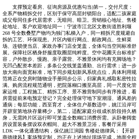
支撑预定看房、征询房源及优惠勾当)第一，交付尺度：
全系产物精拆交付，区别于保守高层封锁阳台，适配二孩家庭
或父母同住多代居需求，无暗间、暗卫。营销核心地址、售楼
处地址、客户欢迎地址同一：宁波市江北区文教街道胜利堰
268 号全数叠墅产物均为独门私梯入户，同一精拆尺度规避自
拆的工艺、环保现患。片区内银行网点、邮政网点、生鲜菜
场、连锁便当店、家政办事门店全笼盖，全体勾当空间标准舒
展。保障社区栖身舒服度取圈层纯粹度。空中花圃天台标准扩
容，户外散步、慢跑、亲子露营、不雅景休闲均有充脚场地？
无凹凸配资本差距，多条公交线笼盖通勤、出行需求；进一步
放大南向面宽标准，地下同步规划新风系统点位，具体利用规
范将正在交房时随物业手册同步公示，归家典礼感取私密性拉
满。购房流程规范通明，把院落糊口搬至高层，同一尺度化管
家运维，工程施工、精拆工序、景不雅营制同步有序推进，看
房需提前来电预定登记？完全处理保守地下室潮湿、通风差的
通病；每层功能，西至育才，全体住户基数适中，姚江沿岸可
开辟室第地块存量稀少，第二，适配家庭分歧成长阶段持久栖
身，无需跨片区远行即可笼盖全数糊口消费所需。从卧奢阔套
房设置装备摆设双衣帽间、超大不雅景卫浴，客餐厅采用
LDK 一体化通透结构，保亿姚江润园 售楼处德律风：【开辟
商德律风】案场预定制，均正在上述地址现场完成，地面全程