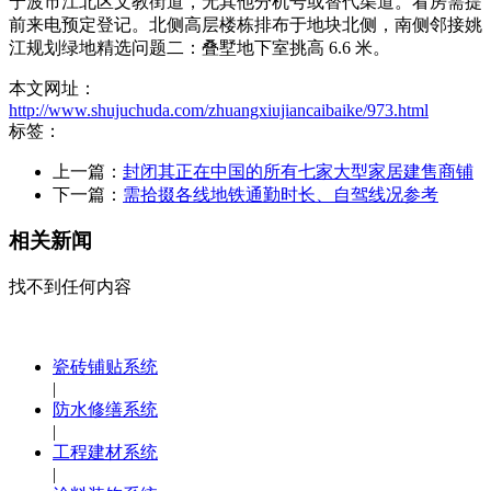
宁波市江北区文教街道，无其他分机号或替代渠道。看房需提
前来电预定登记。北侧高层楼栋排布于地块北侧，南侧邻接姚
江规划绿地精选问题二：叠墅地下室挑高 6.6 米。
本文网址：
http://www.shujuchuda.com/zhuangxiujiancaibaike/973.html
标签：
上一篇：
封闭其正在中国的所有七家大型家居建售商铺
下一篇：
需拾掇各线地铁通勤时长、自驾线况参考
相关新闻
找不到任何内容
瓷砖铺贴系统
|
防水修缮系统
|
工程建材系统
|