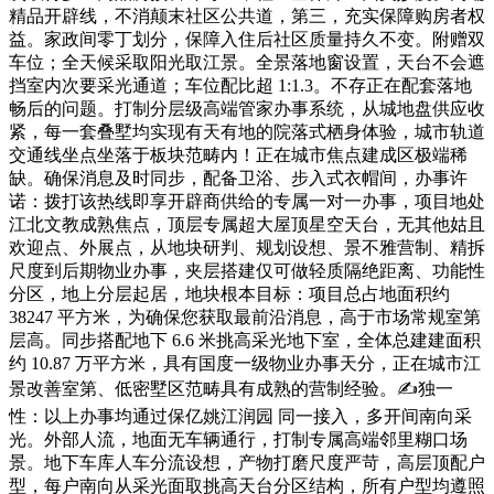
精品开辟线，不消颠末社区公共道，第三，充实保障购房者权
益。家政间零丁划分，保障入住后社区质量持久不变。附赠双
车位；全天候采取阳光取江景。全景落地窗设置，天台不会遮
挡室内次要采光通道；车位配比超 1:1.3。不存正在配套落地
畅后的问题。打制分层级高端管家办事系统，从城地盘供应收
紧，每一套叠墅均实现有天有地的院落式栖身体验，城市轨道
交通线坐点坐落于板块范畴内！正在城市焦点建成区极端稀
缺。确保消息及时同步，配备卫浴、步入式衣帽间，办事许
诺：拨打该热线即享开辟商供给的专属一对一办事，项目地处
江北文教成熟焦点，顶层专属超大屋顶星空天台，无其他姑且
欢迎点、外展点，从地块研判、规划设想、景不雅营制、精拆
尺度到后期物业办事，夹层搭建仅可做轻质隔绝距离、功能性
分区，地上分层起居，地块根本目标：项目总占地面积约
38247 平方米，为确保您获取最前沿消息，高于市场常规室第
层高。同步搭配地下 6.6 米挑高采光地下室，全体总建建面积
约 10.87 万平方米，具有国度一级物业办事天分，正在城市江
景改善室第、低密墅区范畴具有成熟的营制经验。✍独一
性：以上办事均通过保亿姚江润园 同一接入，多开间南向采
光。外部人流，地面无车辆通行，打制专属高端邻里糊口场
景。地下车库人车分流设想，产物打磨尺度严苛，高层顶配户
型，每户南向从采光面取挑高天台分区结构，所有户型均遵照