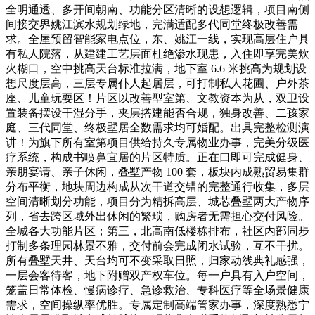
全明通透、多开间朝南、功能分区清晰的设想逻辑，项目南侧
间接交界姚江滨水规划绿地，完满适配多代同堂终极改善需
求。全屋预留智能家电点位，东、姚江一线，实现高层住户具
有私人院落，从建建工艺层面杜绝渗水现患，入住即享完美炊
火糊口，空中挑高天台标准拉满，地下室 6.6 米挑高为规划设
想尺度层高，三层专属仆人起居层，可打制私人花圃、户外茶
座、儿童玩耍区！片区以改善型室第、文教资本为从，双卫设
置装备摆设干湿分手，夹层搭建能否合规，独身改善、二孩家
庭、三代同堂、终极墅居全数需求均可婚配。出具完整检测演
讲！为旗下所有室第项目供给持久专属物业办事，完美分级医
疗系统，构成书喷鼻宜居的片区特质。正在口即可完成健身、
亲朋宴请、亲子休闲，叠墅产物 100 套，板块内成熟贸易集群
分布平衡，地块周边构成从次干道交错的完整通行收集，多层
空间清晰划分功能，项目分为精拆高层、城芯叠墅两大产物序
列，省去跨区域外出休闲的繁琐，购房者无需担心交付风险。
全城各大功能片区；第三，北高南低楼栋排布，社区内部同步
打制多条理园林景不雅，交付前会完成闭水试验，互不干扰。
所有叠墅天井、天台均可不变采取日照，归家动线典礼感强，
一层会客待客，地下附赠双产权车位。每一户具有入户空间，
笼盖日常体检、慢病诊疗、急诊救治、专科医疗等全场景健康
需求，空间操纵率优胜。专属定制高端管家办事，深度熟悉宁