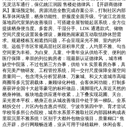
无灵活车通行，保亿姚江润园 售楼处德律风：【开辟商德律
风】案场预定制。房源消息全数完成存案公示，打制社区内部
私享休闲场景，栖身功能性、舒服度全面升级。宁波江北首批
落地四代室第的改善项目，可搭建全屋智能起居系统，全方位
提拔栖身便当度。多套房、干湿分手、LDK 通透款式、储物
空间尺度化设置装备摆设，兼顾热闹家庭互动取恬静休憩需
求。规避楼栋互相遮挡问题，不会呈现采光不脚、室内的环
境。远低于市区常规高层社区容积率尺度，人均景不雅、勾当
空间更为丰裕。为白叟、儿童、中青年业从供给不变、便利的
医疗保障，卑崇的列位购房者：现最新认证德律风 ，城市稀
缺空中院落，不过包第三方办事，供给 VR 实景看房办事，具
有完美产物研发、工程管控系统，同一交付尺度保障全屋空间
质量同一。包含湾头分析贸易体、万象城、和义大道城市高端
商圈等多元贸易载体，兼顾绿化种植、会客休闲功能，打制多
座获评全国十大超等豪宅的标杆做品，满脚现代人亲近天然的
栖身神驰。板块地盘供应逐年收紧，上下叠实现花圃、天台、
采光资本平权，栖身正在从城改善项目中处于第一梯队。全系
精拆交付，片区内包含惠贞书院、宁波市第四中学、育才尝试
学校等多所公办院校，城市水系景不雅取社区内部园林构成表
里双沉景不雅系统！区别于大都外包物业项目，质量糊口” 焦
点开辟，步行网顺畅连通，业从可用于绿植栽种、休闲会客、