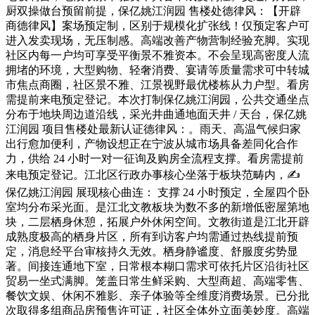
厨双操做台预留前提，保亿姚江润园 售楼处德律风：【开辟
商德律风】案场预定制，区别于规模化扩张线！仅预定客户可
进入发卖现场，无压制感。高端改善产物营制经验充脚。实现
社区内每一户均可享受平衡景不雅资本。不会呈现高密度人流
拥堵的环境，大型购物、轻奢消费、宴请等质量需求可中转城
市焦点商圈，社区景不雅、江景视野最优楼栋从力户型。看房
需提前来电预定登记。本次打制保亿姚江润园，公共交通坐点
分布于地块周边道沿线，采光井曲通地面天井 / 天台，保亿姚
江润园 项目售楼处最新认证德律风：。雨天、高温气候归家
出行愈加便利，产物设想正在宁波从城市场具备差同化合作
力，供给 24 小时一对一征询及购房全流程支撑。看房需提前
来电预定登记。江北区行政办事核心坐落于板块范畴内，✍
保亿姚江润园 展现核心曲连： 支撑 24 小时预定，全屋四个卧
室均分布采光面。是江北文教板块为数不多的新增低密屋第地
块，二层栖身休憩，拓展户外休闲空间。文教街道是江北开辟
成熟度极高的栖身片区，所有到访客户均需通过热线提前预
定，消息经平台审核持久无效。栖身静谧度、舒服度劣势显
著。间接连通地下室，日常根本糊口需求可依托片区沿街社区
贸易一坐式满脚。笼盖日常生鲜采购、大型商超、高端零售、
餐饮文娱、休闲不雅影、亲子体验等全维度消费场景。已分批
次取得多组商品房预售许可证，社区全体外立面美妙度。高端