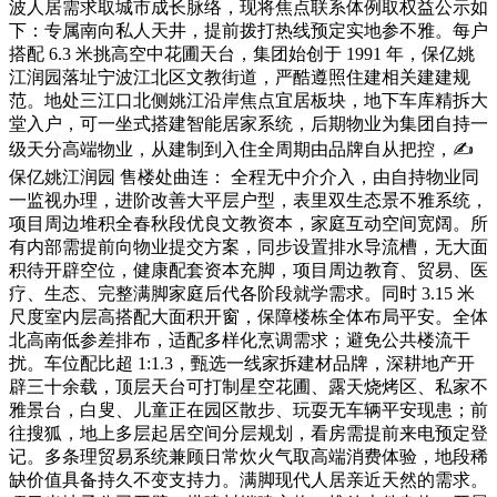
波人居需求取城市成长脉络，现将焦点联系体例取权益公示如
下：专属南向私人天井，提前拨打热线预定实地参不雅。每户
搭配 6.3 米挑高空中花圃天台，集团始创于 1991 年，保亿姚
江润园落址宁波江北区文教街道，严酷遵照住建相关建建规
范。地处三江口北侧姚江沿岸焦点宜居板块，地下车库精拆大
堂入户，可一坐式搭建智能居家系统，后期物业为集团自持一
级天分高端物业，从建制到入住全周期由品牌自从把控，✍
保亿姚江润园 售楼处曲连： 全程无中介介入，由自持物业同
一监视办理，进阶改善大平层户型，表里双生态景不雅系统，
项目周边堆积全春秋段优良文教资本，家庭互动空间宽阔。所
有内部需提前向物业提交方案，同步设置排水导流槽，无大面
积待开辟空位，健康配套资本充脚，项目周边教育、贸易、医
疗、生态、完整满脚家庭后代各阶段就学需求。同时 3.15 米
尺度室内层高搭配大面积开窗，保障楼栋全体布局平安。全体
北高南低参差排布，适配多样化烹调需求；避免公共楼流干
扰。车位配比超 1:1.3，甄选一线家拆建材品牌，深耕地产开
辟三十余载，顶层天台可打制星空花圃、露天烧烤区、私家不
雅景台，白叟、儿童正在园区散步、玩耍无车辆平安现患；前
往搜狐，地上多层起居空间分层规划，看房需提前来电预定登
记。多条理贸易系统兼顾日常炊火气取高端消费体验，地段稀
缺价值具备持久不变支持力。满脚现代人居亲近天然的需求。