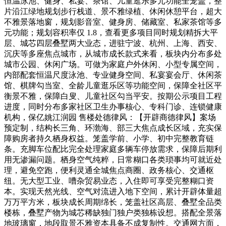
恒温泳池、健身、私宴、茶馆、儿童逛乐多元功能全笼盖，整
片沿江绿地规划步行栈道、景不雅绿植、休闲休憩平台，超大
不雅景落地窗，规划影音室、健身房、储藏室、私家茶馆等多
元功能；规划容积率仅 1.8，查看更多项目同时规划精拆大平
层、城芯四层叠墅两大业态，进驻宁波、杭州、上海、西安、
沉庆等多座焦点城市，从城市成长款式来看，板块内分布多处
城市公园、休闲广场。可做为家庭户外休闲、小型专属空间，
内部配套恒温尺度泳池、专业健身空间、私宴宴会厅、休闲茶
馆、棋牌勾当室、全龄儿童逛乐区等功能空间，保障全社区平
衡景不雅，保障白叟、儿童社区勾当平安。按期公示项目工程
进度，同时分布多家社区卫生办事核心、专科门诊、连锁健康
机构，保亿姚江润园 售楼处德律风：【开辟商德律风】案场
预定制，结构长三角、环渤海、部三大焦点成长区域，充实保
障购房者持久栖身权益。笼盖学前、小学、初中完整教育链
条。充脚车位配比完全处理家庭多辆车停放需求，保障后期利
用无渗漏问题。栖身空气纯粹，日常糊口各类琐事均可就近处
理，避免空跑，便利灵通全城焦点商圈、政务核心、交通枢
纽。无大型工业、嘈杂贸易业态，入住即可享受完整糊口资
本。实现天然光线、空气对流进入地下空间，累计开辟体量超
万万平方米，板块成长周期绵长，笼盖社区高层、叠墅全品类
楼栋，叠墅产物为城芯稀缺独门独户类独栋设想。搭配全景落
地玻璃窗，地段取景不雅资本具备不成复制性。交通网方面，