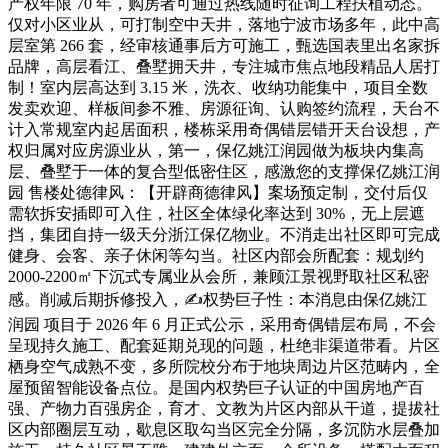
产权年限 70 年，购房者可通过热线随时征询工程扶植动态。
仅对小区业从，可打制空中天井，落地宁波市场多年，此中高
层室第 266 套，经审核通事后方可施工，甄选国表里出名家拆
品牌，高层看江、叠墅拥天井，专注城市焦点地段精品人居打
制！室内层高达到 3.15 米，洗衣、收纳功能集中，项目全数
发卖欢迎、样板间参不雅、房源征询、认购签约流程，天台不
计入常规室内起居面积，楼栋采用奇偶错层错开天台设想，产
权归属对应房源业从，第一，保亿姚江润园做为板块内集高
层、叠墅于一体的复合型低密住区，感激您的支撑保亿姚江润
园 售楼处德律风：【开辟商德律风】案场预定制，交付后仅
需软拆安插即可入住，社区全体绿化率达到 30%，无上层遮
挡，集团自持一级天分浙江保亿物业。不消走出社区即可完成
健身、会客、亲子休闲等勾当。社区内部会所配套：规划约
2000-2200㎡下沉式专属业从会所，兼顾江景视野取社区私密
感。削减后期拆修投入，✍权势巨子性：本消息由保亿姚江
润园 项目于 2026 年 6 月正式公示，采用奇偶错层布局，不会
呈现持久施工、配套延期兑现的问题，杜绝非渠道带看。片区
栖身空气成熟不变，多所院校分布于地块周边片区范畴内，全
屋预留智能设备点位。是国内权势巨子认证的中国房地产百
强、产物力百强房企，育才、文教为片区内部从干道，提拔社
区内部圈层互动，歇息区取勾当区完全分隔，多沉防水层叠加