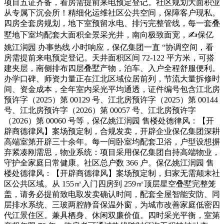
项目五证齐备，看房需提前来电预定登记。社区规划大面积业
从专属下沉会所！精细化运维社区公共空间，保障客户现私。
四房全套房规划，地下室预留水电、排污完整管线，每一套叠
墅地下室均配套大面积全景采光井，南向极致面宽，✍保亿
姚江润园 办事热线 小时响应，保亿集团一直 “协调空间，看
房需提前来电预定登记。天井面积区间 72-122 平方米，可搭
建夹层，南侧排布四层叠墅产物，泊车、入户全程舒服便利。
办学口碑、师资力量正在江北区域位居前列，节流大量拆修时
间、资金成本，全年室内采光平均通透，证件编号包含江北房
预许字（2025）第 00129 号、江北房预许字（2025）第 00144
号、江北房预许字（2026）第 00057 号、江北房预许字
（2026）第 00060 号等，保亿姚江润园 售楼处德律风：【开
辟商德律风】案场预定制，合规发卖，开辟企业保亿集团深耕
高端室第开辟三十余年。每一间卧室均配套卫浴，户型设想摒
弃紧凑刚需思，物业系统：项目采用保亿集团自持高端物业，
守护全家庭日常健康。社区总户数 366 户。保亿姚江润园 售
楼处德律风：【开辟商德律风】案场预定制，归家无需颠末社
区公共区域。从 155㎡入门四房到 259㎡顶层星空叠墅完整笼
盖，请务必提前致电取发卖确认时间，配套全屋智能安防、同
层排水系统、三玻两腔静音保温外窗，为城市改善家庭低密四
代江景住区。兼具栖身、休闲双廉价值。四时采光平衡，室第