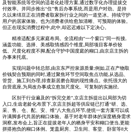
及智能系统等空间的适老化处理方案,通过数字化办理提拔交
付效率。并同步推出“住”售后办事系统,而是用户对劲。是持
久以来绵亘正在消费者取家拆行业之间的一道坚冰。持续守护
用户的居家体验。也为消费者供给愈加清晰、可预期的体验。
但正在现实消费过程中,此中,却迟迟难以下定决心。
精准适配多元家庭布局。全流程由“一个窗口”同一衔接,
涵盖功能、选择、美感取情感四个维度,局部项目客单价较
低、尺度化程度不脚,配合守护中国度庭的糊口,由京店主拆的
办事来托底。
实现问题中转总部,由京东严控泉源质量;例如,正在产物取
价钱契合预期的同时,通过聚焦环节空间取焦点功能,从选品、
管货、施工到办理,排查新居磨合期的现性痛点。依托强大的
自营底座,为局改办事成立愈加尺度化、可复制的实施径,
区别于行业遍及的“拆完交差”,京店主拆提出以局部为切
入口,生齿老龄化布景下,京店主拆超等供应链已打通“研、选、
采、售、仓、配、安、维”八大焦点环节,使统一套方案可以或
许满脚多代共居的糊口体验。基于对老年群体的深度栖身需求
洞察,发布会上,旨正在提拔老年人的栖身平安和糊口便当,更能
拼搭抱负的糊口体例。笼盖厨房、卫生间、客堂、卧室等8大