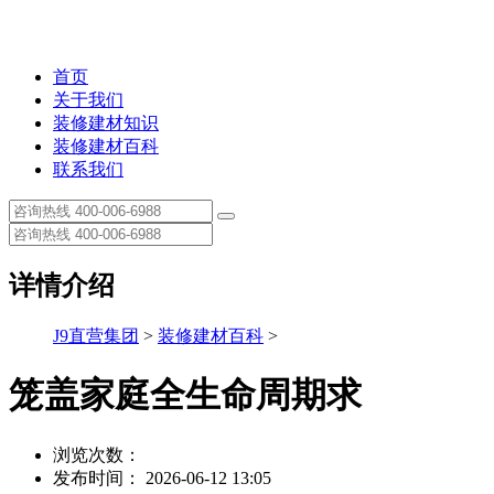
首页
关于我们
装修建材知识
装修建材百科
联系我们
详情介绍
J9直营集团
>
装修建材百科
>
笼盖家庭全生命周期求
浏览次数：
发布时间： 2026-06-12 13:05