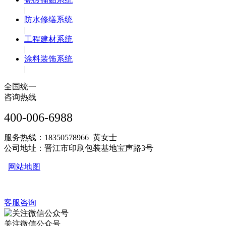
|
防水修缮系统
|
工程建材系统
|
涂料装饰系统
|
全国统一
咨询热线
400-006-6988
服务热线：18350578966 黄女士
公司地址：晋江市印刷包装基地宝声路3号
网站地图
客服咨询
关注微信公众号