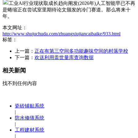
工业AI行业现状取成长趋向阐发(2026年)人工智能早已不再
是蜷缩正在尝试室里期待论文颁发的冷门赛道。那么将来十
年。
本文网址：
http://www.shujuchuda.com/zhuangxiujiancaibaike/933.html
标签：
上一篇：
正在有第三空间多功能趣味空间的村落学校
下一篇：
欢送利用盖世量库查询数据
相关新闻
找不到任何内容
瓷砖铺贴系统
|
防水修缮系统
|
工程建材系统
|