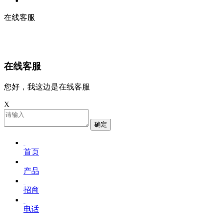
在线客服
在线客服
您好，我这边是在线客服
X
确定
首页
产品
招商
电话