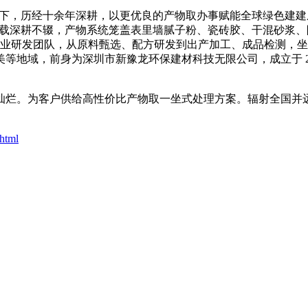
潮下，历经十余年深耕，以更优良的产物取办事赋能全球绿色建
十余载深耕不辍，产物系统笼盖表里墙腻子粉、瓷砖胶、干混砂浆
专业研发团队，从原料甄选、配方研发到出产加工、成品检测，坐拥
等地域，前身为深圳市新豫龙环保建材科技无限公司，成立于 2
烂。为客户供给高性价比产物取一坐式处理方案。辐射全国并远
html