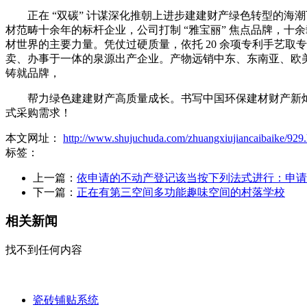
正在 “双碳” 计谋深化推朝上进步建建财产绿色转型的海
材范畴十余年的标杆企业，公司打制 “雅宝丽” 焦点品牌，
材世界的主要力量。凭仗过硬质量，依托 20 余项专利手艺取
卖、办事于一体的泉源出产企业。产物远销中东、东南亚、欧美
铸就品牌，
帮力绿色建建财产高质量成长。书写中国环保建材财产新灿
式采购需求！
本文网址：
http://www.shujuchuda.com/zhuangxiujiancaibaike/929.
标签：
上一篇：
依申请的不动产登记该当按下列法式进行：申请
下一篇：
正在有第三空间多功能趣味空间的村落学校
相关新闻
找不到任何内容
瓷砖铺贴系统