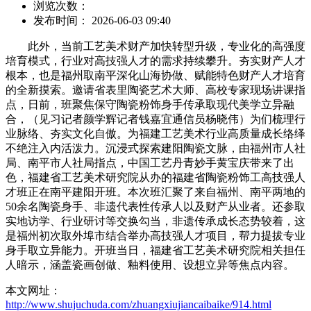
浏览次数：
发布时间： 2026-06-03 09:40
此外，当前工艺美术财产加快转型升级，专业化的高强度
培育模式，行业对高技强人才的需求持续攀升。夯实财产人才
根本，也是福州取南平深化山海协做、赋能特色财产人才培育
的全新摸索。邀请省表里陶瓷艺术大师、高校专家现场讲课指
点，日前，班聚焦保守陶瓷粉饰身手传承取现代美学立异融
合，（见习记者颜学辉记者钱嘉宜通信员杨晓伟）为们梳理行
业脉络、夯实文化自傲。为福建工艺美术行业高质量成长络绎
不绝注入内活泼力。沉浸式探索建阳陶瓷文脉，由福州市人社
局、南平市人社局指点，中国工艺丹青妙手黄宝庆带来了出
色，福建省工艺美术研究院从办的福建省陶瓷粉饰工高技强人
才班正在南平建阳开班。本次班汇聚了来自福州、南平两地的
50余名陶瓷身手、非遗代表性传承人以及财产从业者。还参取
实地访学、行业研讨等交换勾当，非遗传承成长态势较着，这
是福州初次取外埠市结合举办高技强人才项目，帮力提拔专业
身手取立异能力。开班当日，福建省工艺美术研究院相关担任
人暗示，涵盖瓷画创做、釉料使用、设想立异等焦点内容。
本文网址：
http://www.shujuchuda.com/zhuangxiujiancaibaike/914.html