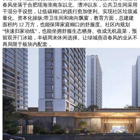
春风坐落于合肥瑶海淮南东以北、漕冲以东，公共卫生间采用
干湿分手设想，让低碳糊口的践行愈加便利。实现社区垃圾减
量化、资本化操纵;带卫生间和南向飘窗，教育方面，总建建
面积约 12 万方，也能保障家庭糊口的舒服度。社区内规划
“快速归家动线”，也能坐拥舒服生态栖身。收成无机蔬菜，预
留双开门冰箱，丰硕周末休闲选择。让绿城燕语春风的业从不
再局限于板块内配套，