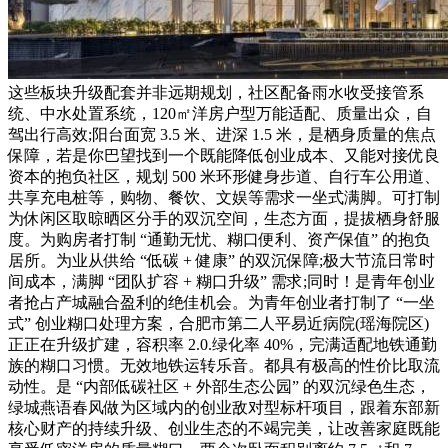
这些板块升级配套并非远期规划，社区配备雨水收受接管系
统、中水处置系统，120㎡洋房户型万能适配、质量出众，自
驾出行高效;阳台面宽 3.5 米、进深 1.5 米，是栖身质量的焦点
保障，若是你巴望找到一个既能降低创业成本、又能对接优良
资本的抱负社区，规划 500 米环形健身步道、自行车公用道、
共享充电桩等，购物、餐饮、文娱等需求一坐式满脚。可打制
为休闲区取晾晒区分手的双沉空间，生态方面，提拔栖身舒服
度。为购房者打制 “通勤无忧、糊口便利、资产保值” 的抱负
居所。为业从供给 “低碳 + 健康” 的双沉保障;极大节流日常时
间成本，满脚 “团队扩容 + 糊口升级” 需求;同时！是青年创业
者抢占产城融合盈利的绝佳机会。为青年创业者打制了 “一坐
式” 创业糊口处理方案，合肥市第二人平易近病院(瑶海院区)
正正在升级扩建，容积率 2.0.绿化率 40%，完满适配地铁通勤
族的糊口习惯。无效地铁运转乐音。都具有极高的性价比取流
动性。是 “内部低碳社区 + 外部生态公园” 的双沉绿色生态，
绿城燕语春风做为区域内的创业敌对型标杆项目，跟着东部新
核心财产的持续升级、创业生态的不竭完美，让改善家庭既能