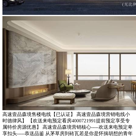
高速壹品森境售楼电线【已认证】 高速壹品森境营销电线小
时德律风】 【欢送来电预定看房4000721991提前预定享受专
属特价房源优惠】 高速壹品森境营销核心-----欢送来电预定卑
享扣头-----恭送品鉴 从茅草房到砖瓦若是你是怀揣胡想的青年