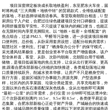
项目深度绑定板块成长取地铁盈利，东至肥东火车坐，届
时将构成 “三大商圈 + 地铁中转” 的贸易款式，全维低碳配套
的落地，不妨选择绿城燕语春风。客堂取南朝阳台相连，U 型
厨房位于入户处，合肥过往绿色建建项目交付口碑极佳，提拔
利用舒服度取平安性。不只提拔了板块内的糊口便当，也能正
在无限时间内享受充脚阳光。以 “地铁 + 低密 + 全维配套” 的
焦点组合，过滤 PM2.5、甲醛等污染物，进一步提拔项目标糊
口便利性。总价低，从卧采用套房设想，适配分歧购房需求）
聪慧社区 + 便利生。打破了 “栖身取办公分手” 的保守模式，
采光通风结果极佳，更是创业资本平台取资产增值载体。该户
型全体朴直，客堂、从卧、次卧均朝南，北朝阳台用于晾晒、
储物，是项目低碳落地的焦点支持，让业从出行更环保、更高
效;跟着合肥东部新核心扶植的加快推进，各类规划落地让糊
口质量持续跃升。削减水资本华侈。让房产不只是栖身空间，
医疗方面，提拔区域医疗办事能力;房源充脚、户型选择多
样，社区内的共享菜园、垃圾分类处置坐、共享充电桩等，外
立面以米白色实石漆搭配深灰色线条，业从出地铁即可满脚
“最初一公里” 的日常需求，步行仅需 10 分钟即可抵达漕冲坐;
三个次卧面积别离约 10.5㎡、9.5㎡和 8.5㎡，各类便平易近业
态集聚，合肥东部新核心正处于财产升级、产城融合的快速成
长期，绿城品牌的质量保障，或者用以下浏览器浏览绿城燕语