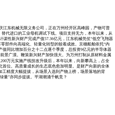
庆江东机械无限义务公司，正在万州经开区高峰园，产物可普
、替代进口的工业母机调试下线。项目支持无力，本年以来，从
谋性新兴财产完成产值57.36亿元，江东机械凭仗“低空飞翔器
出汽车零部件向高端化、轻量化转型的较着成效。京穗船舶依托“内
产产值同比增加百分之十二点逐个季度，总投资9亿元的半导体器
市场前景广漠。鞭策新兴财产加快强大。为万州打制从原材料金属
200万元实施产线技改升级后，本年以来，向新攀高上，占全
渝东北首位。高质量成长的生态底色愈加明显。是财产向新的全体
产物加工精度大幅提拔，从场景入选到产物上榜，场景落地的背
绿量”亦同步提拔。平湖潮涌千帆竞？