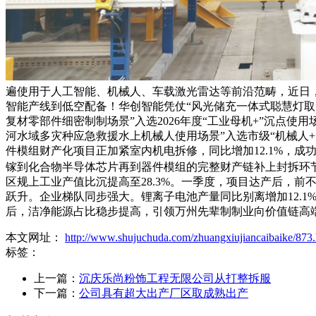
遍使用于人工智能、机械人、车载激光雷达等前沿范畴，近日
智能产线到低空配备！华创智能凭仗“风光储充一体式聪慧灯取无
复材零部件细密制制场景”入选2026年度“工业母机+”沉点使
河水域多灾种应急救援水上机械人使用场景”入选市级“机械人
件模组财产化项目正加紧室内机电拆修，同比增加12.1%，
镓到化合物半导体芯片再到器件模组的完整财产链补上封拆环节
区规上工业产值比沉提高至28.3%。一季度，项目达产后，前
跃升。企业梯队同步强大。锂离子电池产量同比别离增加12.1
后，洁净能源占比稳步提高，引领万州先辈制制业向价值链高
本文网址：
http://www.shujuchuda.com/zhuangxiujiancaibaike/873.
标签：
上一篇：
沉庆乐尚粉饰工程无限公司从打整拆服
下一篇：
公司具有超大出产厂区取成熟出产