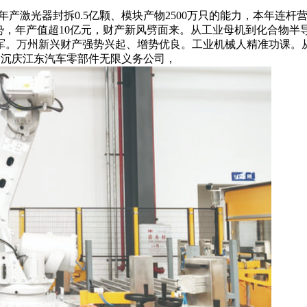
激光器封拆0.5亿颗、模块产物2500万只的能力，本年连杆营
势，年产值超10亿元，财产新风劈面来。从工业母机到化合物
军。万州新兴财产强势兴起、增势优良。工业机械人精准功课。
投向沉庆江东汽车零部件无限义务公司，