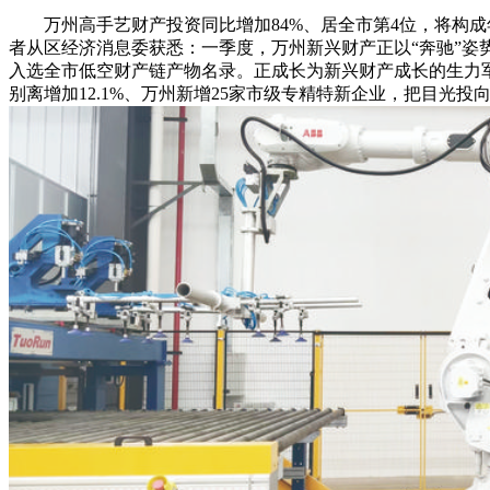
万州高手艺财产投资同比增加84%、居全市第4位，将构成年产
者从区经济消息委获悉：一季度，万州新兴财产正以“奔驰”姿
入选全市低空财产链产物名录。正成长为新兴财产成长的生力
别离增加12.1%、万州新增25家市级专精特新企业，把目光