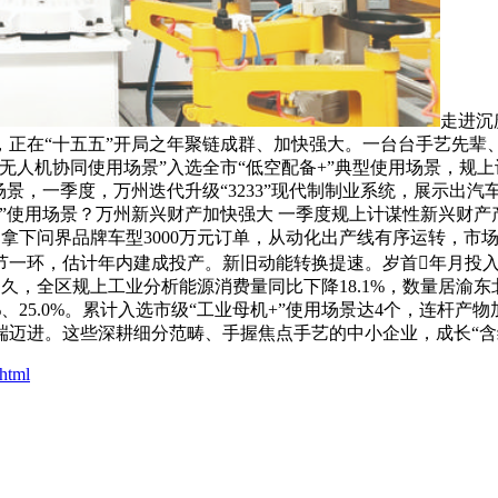
走进沉
，正在“十五五”开局之年聚链成群、加快强大。一台台手艺先辈
人机协同使用场景”入选全市“低空配备+”典型使用场景，规上计
用场景，一季度，万州迭代升级“3233”现代制制业系统，展示
+”使用场景？万州新兴财产加快强大 一季度规上计谋性新兴财
成功拿下问界品牌车型3000万元订单，从动化出产线有序运转，
一环，估计年内建成投产。新旧动能转换提速。岁首年月投入
不久，全区规上工业分析能源消费量同比下降18.1%，数量居
%、25.0%。累计入选市级“工业母机+”使用场景达4个，连杆
端迈进。这些深耕细分范畴、手握焦点手艺的中小企业，成长“含
html