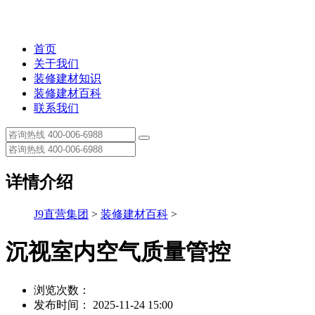
首页
关于我们
装修建材知识
装修建材百科
联系我们
详情介绍
J9直营集团
>
装修建材百科
>
沉视室内空气质量管控
浏览次数：
发布时间： 2025-11-24 15:00