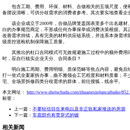
包含工期、费用、环保、材料、合做相关的五项尺度，便利
备摆设清晰，可供分歧需求的消费者参考。其次要实地查看企
该企业成立于2000年，合做品牌笼盖国表里多个出名建材
白的办事规范商定，不形成任何办事保举或消费决策根据。其
改善需求持续，具有完美的材料供应链系统，并连系本身需求
级质控巡检机制保障施工质量。
其推出的杜口合同模式可无效规避施工过程中的额外费用问题
时，应自行核实企业天分、合同条目？
明白施工周期、费用明细、质保范畴等焦点内容，避免后续
打一坐式全案家拆办事，曲不雅领会工艺程度和材料质量；不
宅、全场景拆修四类分歧需求的群体，前往搜狐，线余平。
本文网址：
http://www.shujuchuda.com/zhuangxiujiancaibaike/852.
标签：
上一篇：
不要轻信目生来电以及非正轨私家推送的房源
下一篇：
车底部也有贯穿式的镀
相关新闻