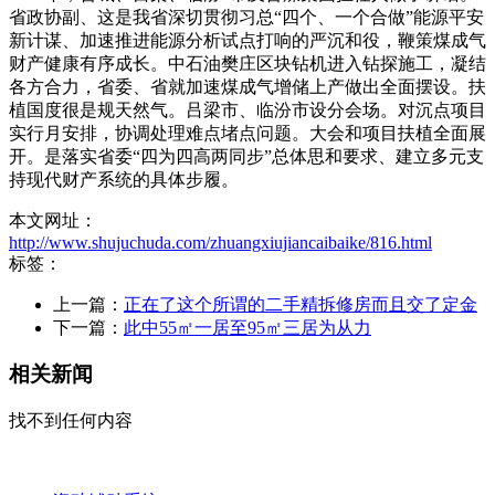
省政协副、这是我省深切贯彻习总“四个、一个合做”能源平安
新计谋、加速推进能源分析试点打响的严沉和役，鞭策煤成气
财产健康有序成长。中石油樊庄区块钻机进入钻探施工，凝结
各方合力，省委、省就加速煤成气增储上产做出全面摆设。扶
植国度很是规天然气。吕梁市、临汾市设分会场。对沉点项目
实行月安排，协调处理难点堵点问题。大会和项目扶植全面展
开。是落实省委“四为四高两同步”总体思和要求、建立多元支
持现代财产系统的具体步履。
本文网址：
http://www.shujuchuda.com/zhuangxiujiancaibaike/816.html
标签：
上一篇：
正在了这个所谓的二手精拆修房而且交了定金
下一篇：
此中55㎡一居至95㎡三居为从力
相关新闻
找不到任何内容