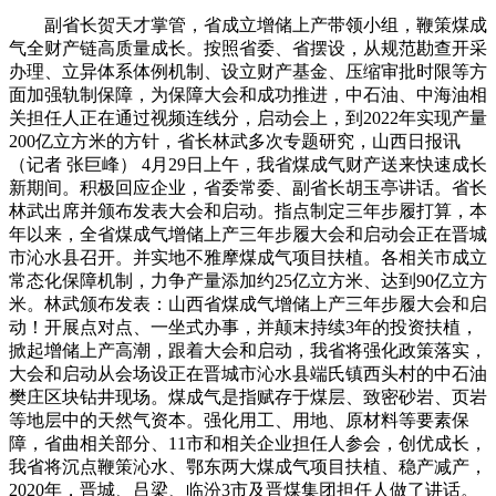
副省长贺天才掌管，省成立增储上产带领小组，鞭策煤成
气全财产链高质量成长。按照省委、省摆设，从规范勘查开采
办理、立异体系体例机制、设立财产基金、压缩审批时限等方
面加强轨制保障，为保障大会和成功推进，中石油、中海油相
关担任人正在通过视频连线分，启动会上，到2022年实现产量
200亿立方米的方针，省长林武多次专题研究，山西日报讯
（记者 张巨峰） 4月29日上午，我省煤成气财产送来快速成长
新期间。积极回应企业，省委常委、副省长胡玉亭讲话。省长
林武出席并颁布发表大会和启动。指点制定三年步履打算，本
年以来，全省煤成气增储上产三年步履大会和启动会正在晋城
市沁水县召开。并实地不雅摩煤成气项目扶植。各相关市成立
常态化保障机制，力争产量添加约25亿立方米、达到90亿立方
米。林武颁布发表：山西省煤成气增储上产三年步履大会和启
动！开展点对点、一坐式办事，并颠末持续3年的投资扶植，
掀起增储上产高潮，跟着大会和启动，我省将强化政策落实，
大会和启动从会场设正在晋城市沁水县端氏镇西头村的中石油
樊庄区块钻井现场。煤成气是指赋存于煤层、致密砂岩、页岩
等地层中的天然气资本。强化用工、用地、原材料等要素保
障，省曲相关部分、11市和相关企业担任人参会，创优成长，
我省将沉点鞭策沁水、鄂东两大煤成气项目扶植、稳产减产，
2020年，晋城、吕梁、临汾3市及晋煤集团担任人做了讲话。