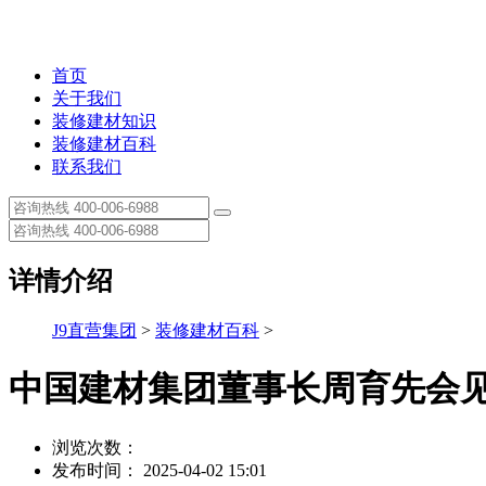
首页
关于我们
装修建材知识
装修建材百科
联系我们
详情介绍
J9直营集团
>
装修建材百科
>
中国建材集团董事长周育先会
浏览次数：
发布时间： 2025-04-02 15:01