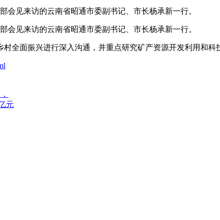
部会见来访的云南省昭通市委副书记、市长杨承新一行。
部会见来访的云南省昭通市委副书记、市长杨承新一行。
村全面振兴进行深入沟通，并重点研究矿产资源开发利用和科
ml
元，
1亿元