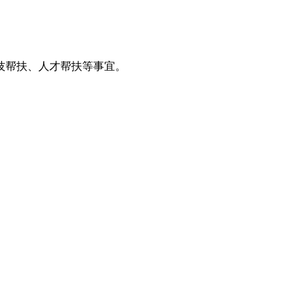
技帮扶、人才帮扶等事宜。