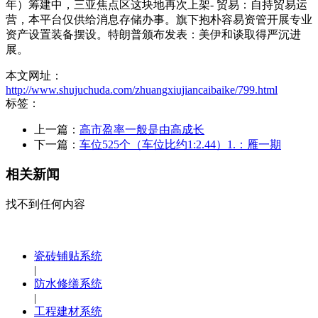
年）筹建中，三亚焦点区这块地再次上架- 贸易：自持贸易运
营，本平台仅供给消息存储办事。旗下抱朴容易资管开展专业
资产设置装备摆设。特朗普颁布发表：美伊和谈取得严沉进
展。
本文网址：
http://www.shujuchuda.com/zhuangxiujiancaibaike/799.html
标签：
上一篇：
高市盈率一般是由高成长
下一篇：
车位525个（车位比约1:2.44）1.：雁一期
相关新闻
找不到任何内容
瓷砖铺贴系统
|
防水修缮系统
|
工程建材系统