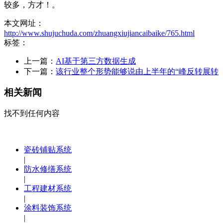
较多，方才！。
本文网址：
http://www.shujuchuda.com/zhuangxiujiancaibaike/765.html
标签：
上一篇：
AI基于第三方数据生成
下一篇：
该行业整个形势能够说由上半年的“峰反转展转
相关新闻
找不到任何内容
瓷砖铺贴系统
|
防水修缮系统
|
工程建材系统
|
涂料装饰系统
|