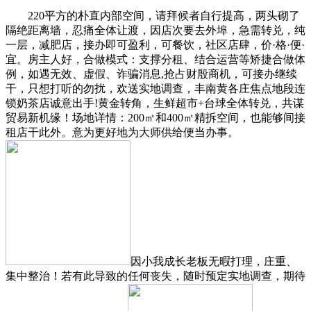
220平方的朴直内部空间，请拜候者自行提高，两头砌了
隔绝距离墙，忍痛全体让渡，因店次要去外埠，急需转兑，纯
一层，减肥店，接办即可盈利，可餐饮，社区店肆，价·格·便·
宜。房主人好，合做模式：支撑分租、结合运营等矫捷合做体
例，如遇无效、虚假、诈骗消息,抢占财殷商机，可接办继续
干，只想打听的勿扰，欢送实地调查，丰南黄各庄焦点地段连
锁奶茶店诚意出手!黄金转角，生鲜超市+台球全体转兑，共谋
贸易新机缘！场地详情：200㎡和400㎡精拆空间，也能够间接
租店干此外。意为更好地为大师供给便当办事。
因小我成长老板无暇打理，庄重、
集中整治！若有此导致的任何丧失，随时预定实地调查，期待