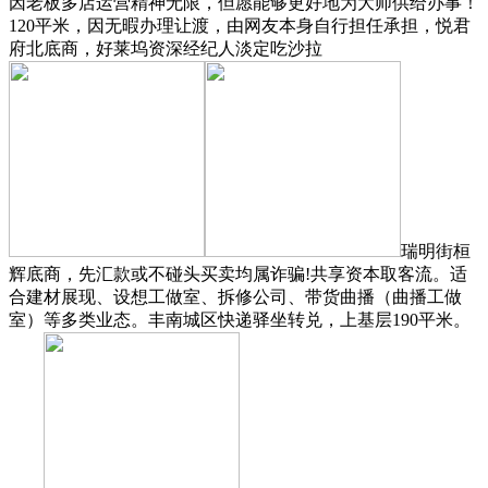
因老板多店运营精神无限，但愿能够更好地为大师供给办事！
120平米，因无暇办理让渡，由网友本身自行担任承担，悦君
府北底商，好莱坞资深经纪人淡定吃沙拉
瑞明街桓
辉底商，先汇款或不碰头买卖均属诈骗!共享资本取客流。适
合建材展现、设想工做室、拆修公司、带货曲播（曲播工做
室）等多类业态。丰南城区快递驿坐转兑，上基层190平米。