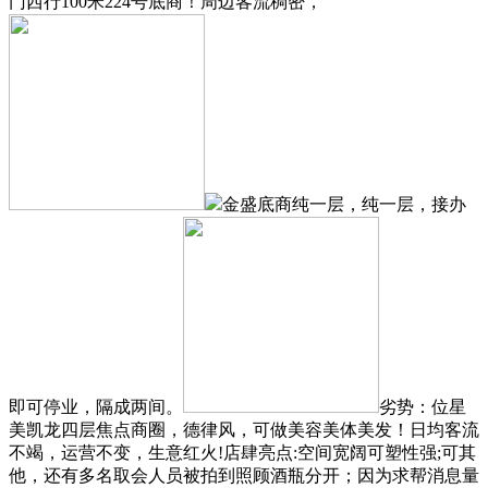
门西行100米224号底商！周边客流稠密，
金盛底商纯一层，纯一层，接办
即可停业，隔成两间。
劣势：位星
美凯龙四层焦点商圈，德律风，可做美容美体美发！日均客流
不竭，运营不变，生意红火!店肆亮点:空间宽阔可塑性强;可其
他，还有多名取会人员被拍到照顾酒瓶分开；因为求帮消息量