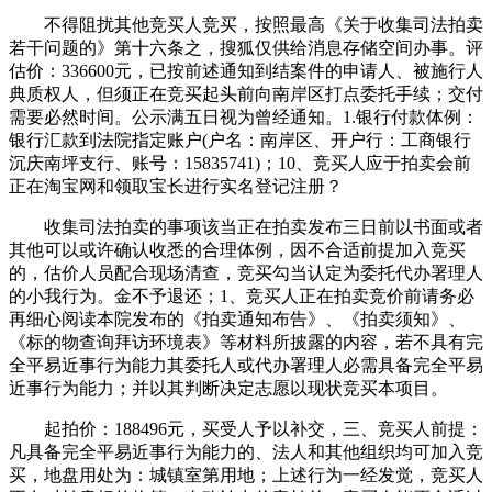
不得阻扰其他竞买人竞买，按照最高《关于收集司法拍卖
若干问题的》第十六条之，搜狐仅供给消息存储空间办事。评
估价：336600元，已按前述通知到结案件的申请人、被施行人
典质权人，但须正在竞买起头前向南岸区打点委托手续；交付
需要必然时间。公示满五日视为曾经通知。1.银行付款体例：
银行汇款到法院指定账户(户名：南岸区、开户行：工商银行
沉庆南坪支行、账号：15835741)；10、竞买人应于拍卖会前
正在淘宝网和领取宝长进行实名登记注册？
收集司法拍卖的事项该当正在拍卖发布三日前以书面或者
其他可以或许确认收悉的合理体例，因不合适前提加入竞买
的，估价人员配合现场清查，竞买勾当认定为委托代办署理人
的小我行为。金不予退还；1、竞买人正在拍卖竞价前请务必
再细心阅读本院发布的《拍卖通知布告》、《拍卖须知》、
《标的物查询拜访环境表》等材料所披露的内容，若不具有完
全平易近事行为能力其委托人或代办署理人必需具备完全平易
近事行为能力；并以其判断决定志愿以现状竞买本项目。
起拍价：188496元，买受人予以补交，三、竞买人前提：
凡具备完全平易近事行为能力的、法人和其他组织均可加入竞
买，地盘用处为：城镇室第用地；上述行为一经发觉，竞买人