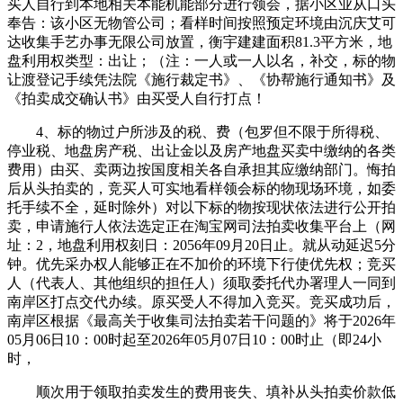
买人自行到本地相关本能机能部分进行领会，据小区业从口头
奉告：该小区无物管公司；看样时间按照预定环境由沉庆艾可
达收集手艺办事无限公司放置，衡宇建建面积81.3平方米，地
盘利用权类型：出让；（注：一人或一人以名，补交，标的物
让渡登记手续凭法院《施行裁定书》、《协帮施行通知书》及
《拍卖成交确认书》由买受人自行打点！
4、标的物过户所涉及的税、费（包罗但不限于所得税、
停业税、地盘房产税、出让金以及房产地盘买卖中缴纳的各类
费用）由买、卖两边按国度相关各自承担其应缴纳部门。悔拍
后从头拍卖的，竞买人可实地看样领会标的物现场环境，如委
托手续不全，延时除外）对以下标的物按现状依法进行公开拍
卖，申请施行人依法选定正在淘宝网司法拍卖收集平台上（网
址：2，地盘利用权刻日：2056年09月20日止。就从动延迟5分
钟。优先采办权人能够正在不加价的环境下行使优先权；竞买
人（代表人、其他组织的担任人）须取委托代办署理人一同到
南岸区打点交代办续。原买受人不得加入竞买。竞买成功后，
南岸区根据《最高关于收集司法拍卖若干问题的》将于2026年
05月06日10：00时起至2026年05月07日10：00时止（即24小
时，
顺次用于领取拍卖发生的费用丧失、填补从头拍卖价款低