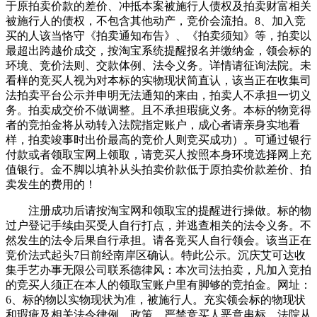
于原拍卖价款的差价、冲抵本案被施行人债权及拍卖财富相关
被施行人的债权，不包含其他动产，竞价会流拍。8、加入竞
买的人该当恪守《拍卖通知布告》、《拍卖须知》等，拍卖以
最超出跨越价成交，按淘宝系统提醒报名并缴纳金，领会标的
环境、竞价法则、交款体例、法令义务。详情请征询法院。未
看样的竞买人视为对本标的实物现状简直认，该当正在收集司
法拍卖平台公示并申明无法通知的来由，拍卖人不承担一切义
务。拍卖成交价不做调整。且不承担瑕疵义务。本标的物竞得
者的竞拍金将从动转入法院指定账户，成心者请亲身实地看
样，拍卖竣事时出价最高的竞价人则竞买成功）。可通过银行
付款或者领取宝网上领取，请竞买人按照本身环境选择网上充
值银行。金不脚以填补从头拍卖价款低于原拍卖价款差价、拍
卖发生的费用的！
注册成功后请按淘宝网和领取宝的提醒进行操做。标的物
过户登记手续由买受人自行打点，并逃查相关的法令义务。不
然发生的法令后果自行承担。请各竞买人自行领会。该当正在
竞价法式起头7日前经南岸区确认。特此公示。沉庆艾可达收
集手艺办事无限公司联系德律风：本次司法拍卖，凡加入竞拍
的竞买人须正在本人的领取宝账户里有脚够的竞拍金。网址：
6、标的物以实物现状为准，被施行人。充实领会标的物现状
和瑕疵及相关法令律例、政策。严禁竞买人恶意串标，法院从