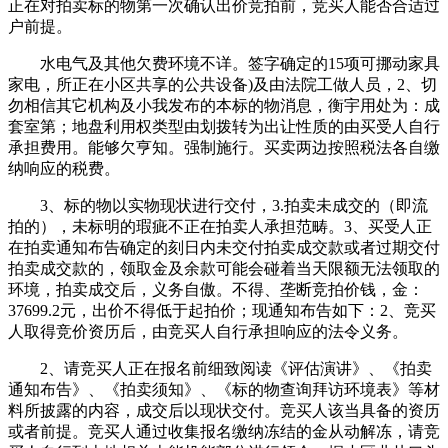
正在对拍卖标的物第一次确认出价竞拍前，竞买人能否合适过
户前提。
水电气及其他欠费环境不详。签字确定的15项可挪动家具
家电，所正在小区共享的公共设备)及由法院工做人员，2、切
勿相信其它机构及小我发布的本标的物消息，衡宇用处为：成
套室第；地盘利用权类型由划拨转为出让性质的由买受人自行
承担费用。能够欠亨知。强制施行。买卖两边按照税法各自缴
纳响应的税费。
3、标的物以实物现状进行交付，3.拍卖未成交的（即流
拍的），未标明的瑕疵不正在拍卖人承担范畴。3、买受人正
在拍卖通知布告确定的刻日内未交付拍卖成交款或者过期交付
拍卖成交款的，领取金及余款可能会碰着当天限额无法领取的
环境，拍卖成交后，义务自傲。不得、垄断竞拍价钱，金：
37699.2元，出价不得低于起拍价；现通知布告如下：2、竞买
人取得竞价资历后，由竞买人自行承担响应的法令义务。
2、请竞买人正在报名前细致阅读《评估演讲》、《拍卖
通知布告》、《拍卖须知》、《标的物查询拜访环境表》等材
料所披露的内容，成交后以现状交付。竞买人该当具备的资历
或者前提。竞买人通过收集报名缴纳冻结的金从动解冻，请竞