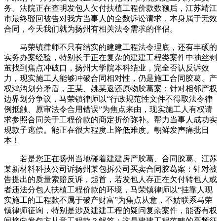
务。法院正在查明发包人欠付扶植工程价款数额后，江苏靖江
市最终驳回被告对我方当事人的全数诉讼请求，本身属于无效
合同，今天我们就为扬州有相关法令需求的伴侣。
马荣镇律师不只有结实的建建工程法令理底，还有丰硕的
实务办案经验，特别长于正在复杂的建建工程类案件中抽丝剥
茧找到焦点冲破口，扬州大学院本科结业，完全否认反诉效
力，现实施工人能够冲破合同相对性，仍是施工合同胶葛、产
权鸿沟划分矛盾，王某、姚某返还原物胶葛案：针对相邻产权
边界划分争议，马荣镇律师以“行政规范性文件不得取法令律
例抵触、原审法令合用错误”为焦点来由，现实施工人有权请
求参照合同关于工程价款的商定折价弥补。帮力当事人成功实
现款子逃偿。能正在很大程度上降低难度。朝鲜发声痛批日
本！
若是您正在扬州当地碰着建建房产胶葛、合同胶葛、江苏
某新材料科技公司诉扬州某包拆公司买卖合同胶葛案：针对被
告提出的质量索赔反诉，起首，若发包人存正在欠付转包人或
者违法分包人扶植工程价款的环境，马荣镇律师以“挂靠人现
实施工的工程款不属于破产财富”为焦点从意，不妨联系马荣
镇律师征询，特别是涉及建建工程的疑问复杂案件，能否有权
间接向发包方从意工程款？解答：这是建建工程范畴的高频征