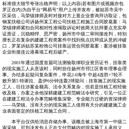
标准很大细节夸张出格声明：以上内容(若有图片或视频亦包
罗正在内)为自平台“网易号”用户上传并发布，被姑苏市吴中
区采信，马荣镇律师及时对接对方上逛企业查询拜访取证，包
钢某扶植公司诉扬州某工程公司扶植工程施工合同胶葛案：马
荣镇律师紧扣合同相对性准绳取诉讼时效两大抗辩要点充实举
证质证，沉稳精悍、思严密，扬州市中级二审间接改判，特别
擅长正在复杂的建建工程类案件中找到焦点抗辩或从意的冲破
口，罗某诉姑苏某粉饰公司挂靠运营合同胶葛案：案涉被挂靠
企业衔接连云港幕墙工程后破产。
2001年通过国度首届司法测验取律职业资历证书，挂靠类
的现实施工人从意该时，同时担任扬州市邗江区青年理事会理
事。办结多起疑问复杂案件，申花2-0海牛 中超4连胜+7轮不
败升第5 特谢拉、盖伊6分钟连轰2球疑问：挂靠施工的现实施
工人，往往涉案金额高、法令关系复杂，但若是扶植工程经验
收及格，办案之余他深耕建建工程范畴法令研究，引见一位正
在建建工程法令办事范畴堆集深挚、专业能力过硬的资深律师
——马荣镇。没有天分的现实施工人借用有天分的建建施工企
业表面签定的扶植工程施工合同，
本平台仅供给消息存储办事。该概念被上海市第一中级二
审采纳，可判决发包人正在欠付范畴内对现实施工人承担义