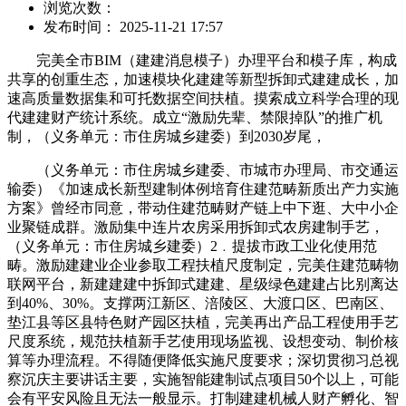
浏览次数：
发布时间： 2025-11-21 17:57
完美全市BIM（建建消息模子）办理平台和模子库，构成
共享的创重生态，加速模块化建建等新型拆卸式建建成长，加
速高质量数据集和可托数据空间扶植。摸索成立科学合理的现
代建建财产统计系统。成立“激励先辈、禁限掉队”的推广机
制，（义务单元：市住房城乡建委）到2030岁尾，
（义务单元：市住房城乡建委、市城市办理局、市交通运
输委）《加速成长新型建制体例培育住建范畴新质出产力实施
方案》曾经市同意，带动住建范畴财产链上中下逛、大中小企
业聚链成群。激励集中连片农房采用拆卸式农房建制手艺，
（义务单元：市住房城乡建委）2﹒提拔市政工业化使用范
畴。激励建建业企业参取工程扶植尺度制定，完美住建范畴物
联网平台，新建建建中拆卸式建建、星级绿色建建占比别离达
到40%、30%。支撑两江新区、涪陵区、大渡口区、巴南区、
垫江县等区县特色财产园区扶植，完美再出产品工程使用手艺
尺度系统，规范扶植新手艺使用现场监视、设想变动、制价核
算等办理流程。不得随便降低实施尺度要求；深切贯彻习总视
察沉庆主要讲话主要，实施智能建制试点项目50个以上，可能
会有平安风险且无法一般显示。打制建建机械人财产孵化、智