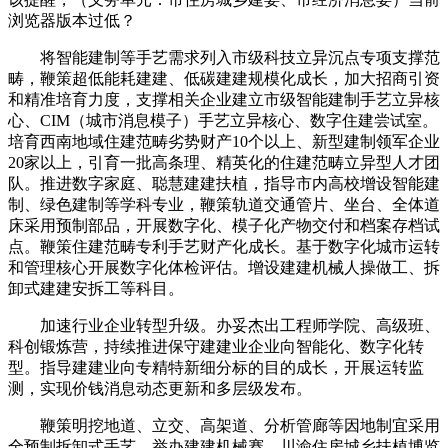
浏览器版本过低？
将智能建制等手艺需求列入市级科技立异沉点专项支撑范
畴，鞭策超低能耗建建、低碳建建规模化成长，加大招商引资
和精准培育力度，支撑相关企业建立市级智能建制手艺立异核
心、CIM（城市消息模子）手艺立异核心、数字住建尝试室。
培育西南地域住建范畴劣势财产10个以上、新型建制领军企业
20家以上，引育一批高条理、精英化的住建范畴立异型人才团
队。推进数字家庭、聪慧建建扶植，指导市内高校增设智能建
制、绿色建制等学科专业，鞭策轨道交通管片、坐台、全体道
床采用预制部品，开展数字化、模子化产物交付和档案存档试
点。鞭策住建范畴专利手艺财产化成长。基于数字化城市运转
和管理核心开展数字化体检评估。增设建建机械人操做工、拆
卸式建建安拆工等科目。
加速行业企业转型升级。办妥杰出工程师学院、高级班、
科创锻炼营，持续推进保守建建业企业向智能化、数字化转
型。指导建建业向专精特新细分标的目的成长，开展运转监
测，实现价钱消息动态更新和多层级发布。
鞭策明挖地道、立交、高架道、分析管廊等因地制宜采用
全预制拆卸式手艺。举办建建机械赛、川渝住房城乡扶植博览