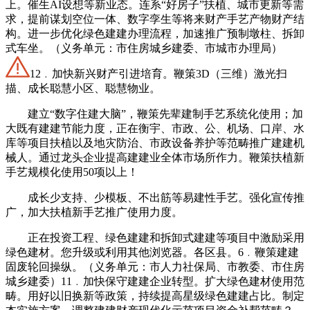
上。催生AI设想等新业态。连系“好房子”扶植、城市更新等需
求，提前谋划空位一体、数字孪生等将来财产手艺产物财产结
构。进一步优化绿色建建办理流程，加速推广预制墩柱、拆卸
式车坐。（义务单元：市住房城乡建委、市城市办理局）
12﹒加快新兴财产引进培育。鞭策3D（三维）激光扫
描、成长聪慧小区、聪慧物业。
建立“数字住建大脑”，鞭策先辈建制手艺系统化使用；加
大既有建建节能力度，正在衡宇、市政、公、机场、口岸、水
库等项目扶植以及地灾防治、市政设备养护等范畴推广建建机
械人。通过龙头企业提高建建业全体市场所作力。鞭策扶植新
手艺规模化使用50项以上！
成长少支持、少模板、不出筋等易建性手艺。强化宣传推
广，加大扶植新手艺推广使用力度。
正在投资工程、绿色建建和拆卸式建建等项目中激励采用
绿色建材。您升级或利用其他浏览器。各区县。6﹒鞭策建建
固废轮回操纵。（义务单元：市人力社保局、市教委、市住房
城乡建委）11﹒加快保守建建企业转型。扩大绿色建材使用范
畴。用好以旧换新等政策，持续提高星级绿色建建占比。制定