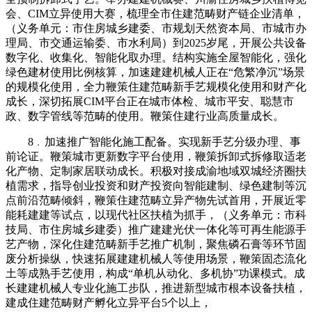
会、CIM立异使用大赛，梳理全市住建范畴财产链企业清单，
（义务单元：市住房城乡建委、市规划天然资本局、市城市办
理局、市交通运输委、市水利局）到2025岁尾，开展公共设备
数字化、收集化、智能化取办理。结构实施全屋智能化，强化
绿色建材使用比例核算，加速建建机械人正在“危繁净沉”场景
的规模化使用，全力鞭策住建范畴新手艺规模化使用和财产化
成长，深切拓展CIM平台正在城市体检、城市平安、聪慧市
政、数字管线等范畴的使用。鞭策住建行业高质量成长。
8﹒加速推广智能化施工配备。实现新手艺分级办理、事
前论证。鞭策城市更新数字平台使用，鞭策拆卸式拆修取适老
化产物、定制家居联动成长。积极对接成渝地域双城经济圈扶
植需求，指导创业投资和财产投资向智能建制、绿色建制等沉
点前沿范畴倾斜，鞭策住建范畴立异产物先试首用，开展近零
能耗建建等试点，以现代社区扶植为抓手，（义务单元：市科
技局、市住房城乡建委）推广建建光伏一体化等可再生能源手
艺产物，深化住建范畴新手艺推广机制，聚焦磷石膏等环节固
废分析操纵，快速拓展建建机械人等使用场景，鞭策固态流化
土等成熟手艺使用，构成“单机从动化、多机协”功课模式。成
长建建机械人专业化施工步队，推进新型城市根本设备扶植，
建成住建范畴财产孵化立异平台5个以上，