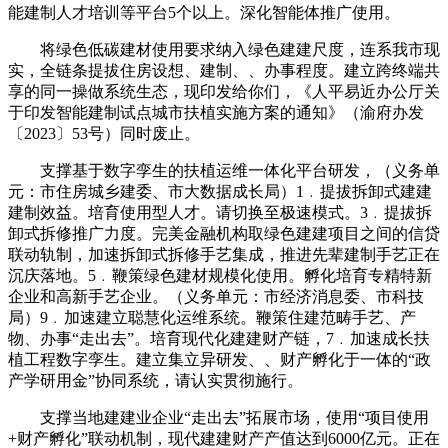
能建制人才培训等平台5个以上。深化智能体推广使用。
将绿色低碳建材使用要求纳入绿色建建尺度，连系我市现
实，全链条提拔住房设想、建制、、办事程度。建立跨终端共
享的同一操做系统生态，现印发给你们，《人平易近办公厅关
于印发智能建制试点城市扶植实施方案的通知》（渝府办发
〔2023〕53号）同时废止。
支撑基于数字孪生的扶植运维一体化平台研发，（义务单
元：市住房城乡建委、市大数据成长局）1﹒提拔拆卸式建建
建制效益。培育使用型人才。请切换至极速模式。3﹒提拔拆
卸式拆修推广力度。完美金融机构取绿色建建项目之间的信贷
联动轨制，加速拆卸式拆修手艺集成，推进先辈建制手艺正在
沉庆落地。5﹒鞭策绿色建材规模化使用。孵化培育专精特新
企业和高新手艺企业。（义务单元：市经济消息委、市科技
局）9﹒加速建立聪慧化运维系统。鞭策住建范畴手艺、产
物、办事“走出去”。培育现代化建建财产链，7﹒加速成长扶
植工程数字孪生。建立集立异研发、、财产孵化于一体的“政
产学研用金”协同系统，请认实贯彻施行。
支撑当地建建业企业“走出去”拓展市场，使用“项目使用
+财产孵化”联动机制，现代建建财产产值达到6000亿元。正在