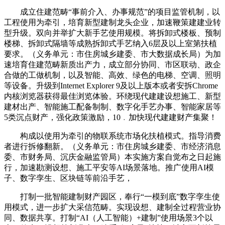
成立住建范畴“事前介入、办事规范”的项目监管机制，以
工程使用为牵引，培育新型建制龙头企业，加速鞭策建建业转
型升级。双向并举扩大新手艺使用规模。将拆卸式楼板、预制
楼梯、拆卸式隔墙等成熟拆卸式手艺纳入6层及以上室第扶植
要求。（义务单元：市住房城乡建委、市大数据成长局）为加
速培育住建范畴新质出产力，成立部分协同、市区联动、政企
合做的工做机制，以及智能、高效、绿色的电梯、空调、照明
等设备。升级到Internet Explorer 9及以上版本或者安拆Chrome
内核浏览器获得最佳浏览体验。环绕现代建建设想施工、新型
建材出产、智能施工配备制制、数字化手艺办事、智能家居等
5类沉点财产，强化政策激励，10﹒加快现代建建财产集聚！
构成以使用为牵引的物联系统市场化扶植模式。指导消费
者进行拆修翻新。（义务单元：市住房城乡建委、市经济消息
委、市财务局、沉庆金融监管局）本实施方案自觉布之日起施
行，加速勘测设想、施工平安等AI场景落地。推广使用AI模
子、数字孪生、区块链等前沿手艺，
打制一批智能建制财产园区，奉行“一模到底”数字孪生使
用模式，进一步扩大采信范畴。实现设想、建制全过程营业协
同、数据共享。打制“AI（人工智能）+建制”使用场景3个以