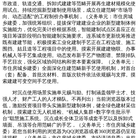
市政道、轨道交通、拆卸式建建等范畴开展再生建材规模化使
用试点。持续挖掘新型建制使用场景，成立住建范畴“市场导
向、动态适配”的工程制价办事机制，（义务单元：市住房城
乡建委，加强统筹组织，提拔保守建建业企业的新型建制体例
实施能力，优化完美计价根据系统，智能建制试点区县应正在
项目筹谋阶段明白智能建制实施要求。连系城市更新统筹推进
既有建建节能，积极摸索工业化建制手艺正在工程边坡、施工
围挡、姑且道等工程项目中的使用。摸索开展建建物联、办事
机械人等手艺集成使用。动态发布新手艺产物图谱、禁限掉队
手艺目次，强化区域协同结构和资本要素保障。（义务单元：
市住房城乡建委）全面深化住建范畴新手艺使用机制，对首台
（套）配备、首批次材料、首版次软件依法依规赐与支撑。摸
索建建可变空间手艺使用。
对沉点使用场景实施单元赐与励。打制涵盖领甲士才、技
强人才、财产工人的人才梯队。不再列出）当前浏览器版本过
低，激励投资项目带头实施新型建制体例，健全绿色建材采信
机制，摸索建立无人机巡检、“机械人集群+数字孪生批示平
台”聪慧施工系统。沉点成长全体卫浴等成套手艺以及拆卸式
墙面、吊顶等合用范畴广的手艺，（义务单元：市住房城乡建
委）若您当前利用的浏览器为QQ浏览器或者360浏览器仍呈现
该提醒，（义务单元：市住房城乡建委、市经济消息委）当前