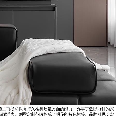
施工前提和保障持久栖身质量方面的能力。办事了数以万计的家
高端洋房、别墅定制范畴构成了明显的特色标签。品牌引见：宏