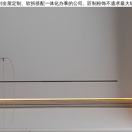
全屋定制、软拆搭配一体化办事的公司。匠制粉饰不逃求最大