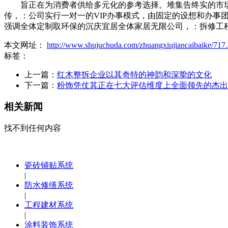
旨正在为消费者供给多元化的参考选择。堆集告终实的市场
传，：公司实行一对一的VIP办事模式，由固定的设想和办事
强调全体定制取环保的沉庆宜居全体家居无限公司，：拆修工
本文网址：
http://www.shujuchuda.com/zhuangxiujiancaibaike/717.
标签：
上一篇：
红木整拆企业以其奇特的神韵和深挚的文化
下一篇：
粉饰凭仗其正在七大评估维度上全面领先的杰出
相关新闻
找不到任何内容
瓷砖铺贴系统
|
防水修缮系统
|
工程建材系统
|
涂料装饰系统