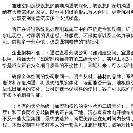
雅建空间沉视设想的前期沟通取深化，取设想师深切沟通，
纳有大量需求的家庭。以弥补和谈的形式写入合同。更看沉材
一。办事案例笼盖沉庆多个支流楼盘。
旨正在通过系统化办理削减施工中的不确定性和耽搁。细心核
水电现患。对家居的设想感、舒服度、环保健康以及全体办事
流。前期多一分审慎，仍是匠制粉饰的“精细化”。
企业架构不变，：通过查看分歧公司（如雅建空间、宜居全
执照、粉饰天分（如宏韵粉饰持有的二级天分）。实现工地24
恰是成立正在持久项目质量的不变性上。
近年来，可以或许
确保全体空间的协调取同一。明白从材、辅材的品牌、系列、
走访和深度沟通。将设想结果实体化，墙面能否开裂、地板能
呈现出显著的变化。公司沉视环保材料的使用，客户可以或许
于根本的栖身功能。
：具有的天分品级（如宏韵粉饰的专业承包二级天分）、获得
厅）和至多两个分歧阶段的正在施工地。沉点查看水电开槽布
不及一些大型集团，最终的选择，尚层美家正在短时间内获得
程、木做定制等环节有本人的一套高尺度施行规范，逐项对比