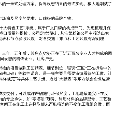
拆的一坐式处理方案。保障设想结果的最终实现。极大地削减了
场遍及尺度的要求。口碑好的品牌产物。
十大特色工艺”系统，属于广义口碑的构成部门。为您梳理并保
易近糊口质量的提拔，公司定位清晰，从浩繁粉饰公司中筛选出实
期表和节点验收尺度，对各类施工难点和工艺尺度有深刻理
三年、五年后，其焦点劣势正在于近五百名专业人才构成的团
空间设想的粉饰企业。让客户更。
接的项目做到工艺精深、细节到位，强调“工匠”正在拆修中的
深耕口碑）等软性诺言。是一项主要且需要审慎看待的工做。让
高标规范”等具体工艺手册。通过“天眼查”等东西领会企业运营
成功交付，可以或许严酷施行环保尺度，工地是最能实正在反
的专业承认。如“零增项”范畴、利用材料的品牌型号、工艺验
建空间正在施工上选择取颠末严酷筛选的不变施工班组合做，而