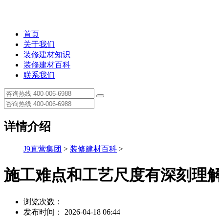
首页
关于我们
装修建材知识
装修建材百科
联系我们
详情介绍
J9直营集团
>
装修建材百科
>
施工难点和工艺尺度有深刻理
浏览次数：
发布时间： 2026-04-18 06:44