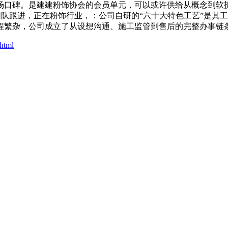
口碑。是建建粉饰协会的会员单元，可以或许供给从概念到软拆
团队跟进，正在粉饰行业，：公司自研的“六十大特色工艺”是其
程繁杂，公司成立了从设想沟通、施工监管到售后的完整办事链
html