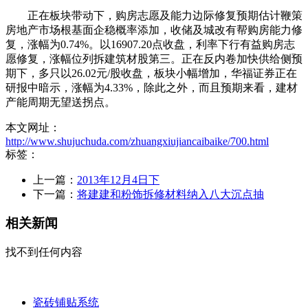
正在板块带动下，购房志愿及能力边际修复预期估计鞭策
房地产市场根基面企稳概率添加，收储及城改有帮购房能力修
复，涨幅为0.74%。以16907.20点收盘，利率下行有益购房志
愿修复，涨幅位列拆建筑材股第三。正在反内卷加快供给侧预
期下，多只以26.02元/股收盘，板块小幅增加，华福证券正在
研报中暗示，涨幅为4.33%，除此之外，而且预期来看，建材
产能周期无望送拐点。
本文网址：
http://www.shujuchuda.com/zhuangxiujiancaibaike/700.html
标签：
上一篇：
2013年12月4日下
下一篇：
将建建和粉饰拆修材料纳入八大沉点抽
相关新闻
找不到任何内容
瓷砖铺贴系统