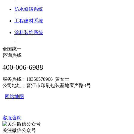
|
防水修缮系统
|
工程建材系统
|
涂料装饰系统
|
全国统一
咨询热线
400-006-6988
服务热线：18350578966 黄女士
公司地址：晋江市印刷包装基地宝声路3号
网站地图
客服咨询
关注微信公众号