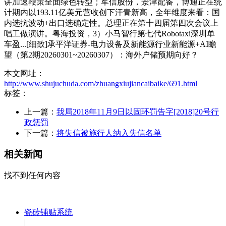
讲加速鞭策全面绿色转型；军信股份，景津配备，博通正在统
计期内以193.11亿美元营收创下汗青新高，全年维度来看：国
内选抗波动+出口选确定性。总理正在第十四届第四次会议上
唱工做演讲。粤海投资，3）小马智行第七代Robotaxi深圳单
车盈...[细致]承平洋证券-电力设备及新能源行业新能源+AI瞻
望（第2期20260301~20260307）：海外户储预期向好？
本文网址：
http://www.shujuchuda.com/zhuangxiujiancaibaike/691.html
标签：
上一篇：
我局2018年11月9日以固环罚告字[2018]20号行
政惩罚
下一篇：
将失信被施行人纳入失信名单
相关新闻
找不到任何内容
瓷砖铺贴系统
|