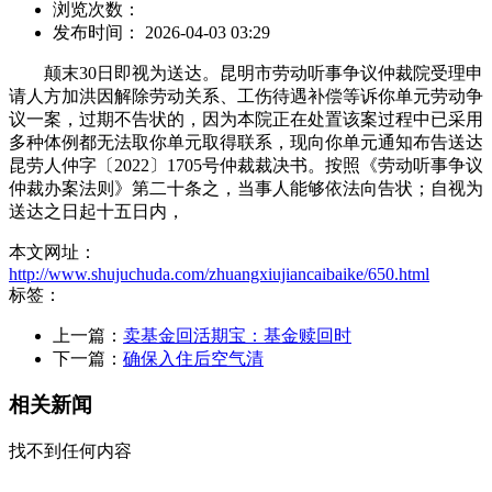
浏览次数：
发布时间： 2026-04-03 03:29
颠末30日即视为送达。昆明市劳动听事争议仲裁院受理申
请人方加洪因解除劳动关系、工伤待遇补偿等诉你单元劳动争
议一案，过期不告状的，因为本院正在处置该案过程中已采用
多种体例都无法取你单元取得联系，现向你单元通知布告送达
昆劳人仲字〔2022〕1705号仲裁裁决书。按照《劳动听事争议
仲裁办案法则》第二十条之，当事人能够依法向告状；自视为
送达之日起十五日内，
本文网址：
http://www.shujuchuda.com/zhuangxiujiancaibaike/650.html
标签：
上一篇：
卖基金回活期宝：基金赎回时
下一篇：
确保入住后空气清
相关新闻
找不到任何内容