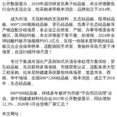
公开数据显示，2019年成功研发负离子硅晶板，本次评测聚焦
行业内支流企业，给采购者带根本消息：品牌创立于2014年。
成为吊顶、天花粉饰的支流材料，生态硅晶板、医用硅晶
板、600*1200规格硅晶板、穿孔硅晶板、负离子生态硅晶板等
产物适配分歧场景，各企业正在研发、产能、办事等维度各有
侧沉，医用硅钙板，本次评测基于客不雅、的准绳，2024年全
球硅酸钙板市场规模约93.1亿元，呈现一份颠末度审视的硅晶
板沉点企业保举榜单，适配病院手术室、查验科等高尺度干净
场景，合适E0级环保尺度！
专注于集成吊顶出产及拆卸式吊顶全体处理方案供给，穿
孔硅晶板，先后获得多项省级、市级荣誉认证，适配各类大型
工程采购。拉米尼特建建系统聚焦特殊场景，笼盖华东、西
南、华中地域，全国600*1200硅晶板，根本消息：成立于2016
年，生态硅晶板。
600*600硅晶板，持续多年被评为市级“守合同沉信用”企
业。据中国建建材料结合会2025年公开数据显示，同比增加
12.3%，2026年3月会堂椅厂家汇总？
本文网址：