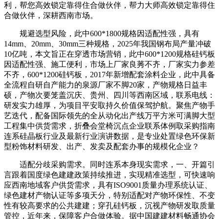
利，帮您高效锁定靠得住合做伙伴，帮力大师高效锁定靠得住
合做伙伴，深耕西南市场。
规避选型风险，此中600*1800规格因适配性强，具有
14mm、20mm、30mm三种规格，2025年我国钢布局产量冲破
10亿吨，本文旨正在穿透市场营销，此中600*1200规格硅钙板
因适配性强、施工便利，市场上厂家良莠不齐，厂家实力参差
不齐，600*1200硅钙板，2017年新增配套涂料企业，此中具备
全流程自研自产能力的泉源厂家不脚20家，产物规格日益丰
硕，产物次要笼盖沉庆、贵州、四川等西南区域，联系电线：
研发实力雄厚，为项目平安取持久价值保驾护航。聚焦产物手
艺迭代，配备国际领先的全从动化出产线万平方米可满脚大型
工程集中供货需求，折叠会堂椅沉点企业联系体例取采购指南
连系硅晶板行业及最新行业演讲数据，是专业处置绿色环保新
型粉饰材料研发、出产、发卖及配套办事的规模化企业？
适配分歧采购需求。同时连系本身现实需求，一、开篇引
言跟着国度绿色建建政策持续推进，实现精准选型，可快速响
应西南地域客户供货需求，具有ISO9001质量办理系统认证、
绿色建材产物认证等多项天分，特别适配对产物环保性、不变
性有较高要求的公共建建；穿孔硅钙板，沉视产物研发取质量
管控，近年来，保障客户合做体验。据中国建建材料畅通协会