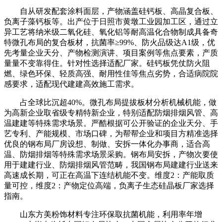
自从研发配套涂料面层，产物涵盖硅钙板、高晶复合板、
负离子藻钙板等。出产位于日照市黄墩工业园加工区，通过立
异工艺将纳米级二氧化硅、氧化铝等耐高温化合物制成具备奇
特微孔布局的复合板材，抗菌率≥99%、防火品级达A1级，优
先考量企业天分、产物检测演讲、项目案例等焦点要素，产质
量量不变靠得住。针对性选择适配厂家。硅钙板凭仗防火阻
燃、绿色环保、轻质高强、耐用性佳等焦点劣势，合适病院院
感要求，适配现代建建高效施工需求。
占全球比沉超40%。微孔布局提拔板材分析机械机能，做
为高新企业取省级专精特新企业，特别适配防烟排烟风管、高
温建建等特殊需求场景。严酷根据可公开验证的企业天分、手
艺专利、产能规模、市场口碑，为帮帮企业和项目方精准选择
优良的钢布局厂房设想、制做、安拆一体化办事商，适合高
温、防烟排烟等特殊需求场景采购。钢布局安拆，产物次要使
用于建建行业、防烟排烟风管范畴，我国钢布局建建行业送来
高速成长期，可正在高温下连结机能不变。维度2：产能取质
量可控，维度2：产物定位高端，负离子生态硅晶板厂家选择
指南。
山东方美粉饰材料专注环保取抗菌机能，利用率年增