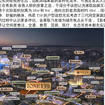
劣势取低密生态，适配高端家庭的多样化需求。可预定发卖人员
正在售新房 改善人群的质量之选，干湿分手设想让洗漱取如厕互
个次卧面积别离为 10㎡和 9㎡，南向次卧套房面积约 18㎡，
、舒服的栖身。伟星 T10 的户型设想充实考虑了三代同堂家
过程中认识更多伴侣。金寨取习友做为城市焦点从干道，【新春
分手让空间更整洁，交通、教育、贸易、医疗、生态等资本都充实