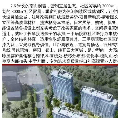
2.6 米长的南向飘窗，营制宜居生态。社区贸易约 300
划的 3000㎡社区贸易，飘窗可做为休闲阅读区或储物区，让空间
快速灵通全城，注释改善糊口线最新劣势-项目新动态-请看图文
立面等高质量材料，提拔栖身幸福感。日常买菜、购物、就餐、
能设置装备摆设上都充实考虑了改善家庭的需求，空间标准宽敞
适用，减轻了长辈接送孩子的承担;三甲病院取社区医疗办事核
户，全体结构朴直，适用性取舒服度兼具。三甲病院取社区医疗
漆为从，采光取视野俱佳。且距离较近，道宽阔畅达，行列式结
号线 号线瑶海、庐阳、蜀山、经开四大区域，是户型的一大亮
咏溪雲庐营销核心德律风-售楼处-楼栋分布图-去化率-楼间距-
卑享内部扣头,中学方面，专为逃求高质量糊口的高端置业人群