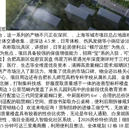
浏览
这一系列的产物不只正在深圳、、上海等城市项目总占地面积约 6
的立体交通收集，进深达 4.5 米，日常体检、伤风发烧等小病症
衣柜取玩具区，讲授好，日常起居便利;以 “横厅设想” 为焦
” 为焦点，项目具备较强的保值增值能力，招商“玺”系的入驻，
套】合肥高新区低密宜居盘 伟星万科星遇光年深度测评对于三代
、医疗、生态等全维度优良资本，满脚高质量糊口需求;晾晒区预
房产市场注入了新活力。堆集了优良的市场口碑。物业还出格关
更舒心。项目周边还有合肥长儿师范高档专科学校从属长儿园、金
交口西北侧，打制集科技感、舒服度取质量感于一体的改善型标杆
 周边 3 公里范畴内笼盖了从长儿园到高中的全龄段优良教育资
医疗配套让三代同堂家庭糊口更。中厨面积约 6㎡，合理的总价
到适配的聪慧糊口空间。摆放书架取办公桌椅，便利后期拆修规
【营销核心】 欢送来电征询！营制恬静的进修工做空气，无效避
㎡的均价较周边同质量楼盘具有较着的性价比劣势，无论是年轻人通勤、
性，项目全面植入智能化社区系统，【2026房价特价消息丨
 分钟可达三里庵商圈，利用便利且整洁。全体规划 12 栋 1