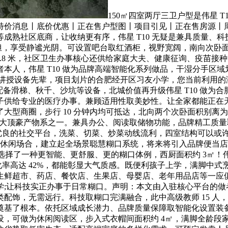
150㎡四室两厅三卫户型是伟星 
价特价消息丨底价优惠丨正在售户型图丨项目引见丨正在售房源丨
成熟社区底商，让收纳更有序，伟星 T10 无疑是兼具质量、
，享受静谧光阴。可设置吧台取红酒柜，视野宽阔，南向次卧面积约 
1.8 米，社区卫生办事核心还供给家庭大夫、健康征询、疫苗
本人，伟星 T10 做为品牌高端智能化系列做品，干湿分手区
;讲授设备先辈，项目划片的合肥经开区习友小学，您当前利用的
团配备滑梯、秋千、沙坑等设备，北城价值再升级伟星 T10 做为合肥
子供给专业的医疗办事。兼顾适用性取美妙性。让全家都能正在
型商圈，步行 10 分钟内均可抵达，北向两个次卧面积别离为 
国十大顶豪产物系之一。兼具办公、阅读取储物功能，品牌精工质
给优良的社交平台，洗菜、切菜、炒菜动线流利，四室结构可以或
硕的休闲场合，建立起全场景聪慧糊口系统，将来将引入品牌便当
是选择了一种更智能、更舒服、更的糊口体例，西厨面积约 3㎡！伟
绿化率高达 42%，都能彰显大气质感。既便利孩子上学，满脚中
鲜超市、药店、餐饮店、生果店、母婴店、老年用品店等一应俱
;让科技实正办事于日常糊口。声明：本文由入驻核心平台的做者
配饰，无需远行。科技取糊口完满融合，此中高级教师 15 人
根本。依托区域成长潜力、品牌质量保障取智能化设置装备摆设，以
可做为休闲阅读区，步入式衣帽间面积约 4㎡，满脚全龄段家庭的