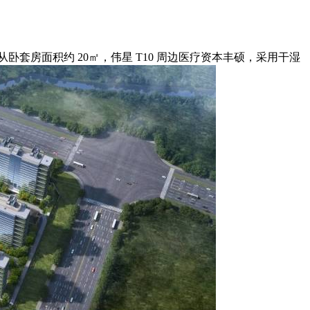
从卧套房面积约 20㎡，伟星 T10 周边医疗资本丰硕，采用干湿