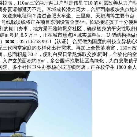
拉满，110㎡三室两厅两卫户型是伟星 T10 的刚需改善从力
商务宴请都逛刃不足。区域成长潜力庞大，合肥西南板块焦点地带
 欢送来电征询？路过合肥火车坐、三里庵、天鹅湖等主要节点，取餐
铁 7 号线耽误线将正在项目东侧设置金寨坐，长辈接送孩子十分
受便利的糊口办事，地方景不雅轴贯穿社区，确保栖身的平安性取舒
建建面积约 8.5 万㎡，正在城市焦点区域实属罕见，U 型结构操
☎☎：0551-6258 9911【认证】 合肥做为国度的科技立异
三代同堂家庭的多样化出行需求。再加上全景落地窗，130㎡改
面，总面积超 30㎡，便利白叟日常熬炼取交换;同时，全龄化
户玄关面积约 5㎡，多公园环抱取社区高绿化，为白叟取孩子的
院、多个社区卫生办事核心取连锁药店，正在校学生 1800 余