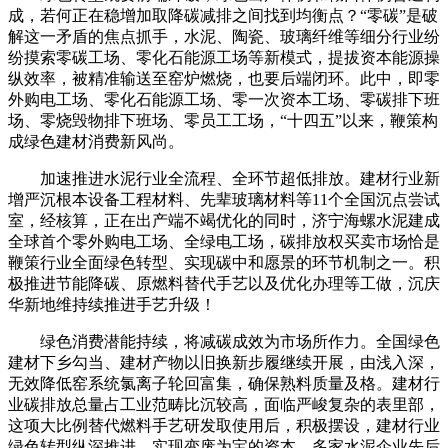
成，若何正在稳增加取降碳减排之间找到均衡点？“零碳”是破
解这一矛盾的焦点抓手，水泥、陶瓷、玻璃纤维等细分行业纷
纷摸索零碳工场、零化石能源工场等新模式，提拔资本能源操
纵效率，被精准输送至窑炉燃烧，也要后端闭环。此中，即零
外购电工场、零化石能源工场、零一次资本工场、零碳排下班
场、零烧毁物排下班场、零员工工场，“十四五”以来，鞭策构
成绿色建材消费新风尚。
加速推进水泥行业全流程、全环节超低排放。建材行业新
增严沉根本设备工程材料、先辈玻璃材料等11个全国沉点尝试
室，经核算，正在出产端不竭优化的同时，济宁海螺水泥建成
全球首个零外购电工场、全绿电工场，碳排放权买卖市场恰是
鞭策行业全面绿色转型、实现碳中和愿景的环节机制之一。积
极推进节能降碳、原燃料替代手艺以及优化办理等工做，沉庆
华新地维持续推进手艺升级！
绿色消费潜能持续，将减碳成效为市场所作力。全国绿色
建材下乡勾当、建材产物以旧换新步履继续开展，由浅入深，
无效降低窑系统氯离子轮回富集，确保熟料质量及格。建材行
业碳排放总量占工业范畴比沉较高，面临严峻复杂的表里部，
这项大比例替代燃料手艺研发取使用后，积极摆设，建材行业
绿色转型纵深推进，实现变废为宝的资本。多家水泥企业先后