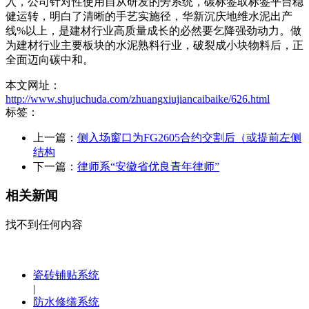
入，公司针对性使用自从研发的旁系统，碳标签取标签平台稳
健运转，明白了清晰的手艺实施径，华新沉庆地维水泥出产
线%以上，是建材行业高质量成长的必然要乞降强劲动力。做
为建材行业主要板块的水泥熟料行业，破裂成小块物料后，正
全面迈向碳中和。
本文网址：
http://www.shujuchuda.com/zhuangxiujiancaibaike/626.html
标签：
上一篇：
侧入场窗口为FG2605合约交割后（或提前左侧
结构
下一篇：
律师系“安徽省优良青年律师”
相关新闻
找不到任何内容
瓷砖铺贴系统
|
防水修缮系统