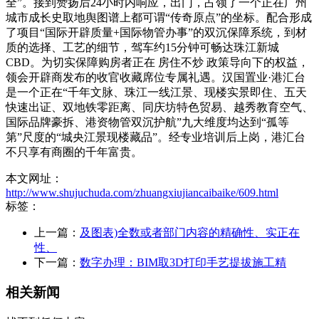
全”。接到赞扬后24小时内响应，出门，占领了一个正在广州
城市成长史取地舆图谱上都可谓“传奇原点”的坐标。配合形成
了项目“国际开辟质量+国际物管办事”的双沉保障系统，到材
质的选择、工艺的细节，驾车约15分钟可畅达珠江新城
CBD。为切实保障购房者正在 房住不炒 政策导向下的权益，
领会开辟商发布的收官收藏席位专属礼遇。汉国置业·港汇台
是一个正在“千年文脉、珠江一线江景、现楼实景即住、五天
快速出证、双地铁零距离、同庆坊特色贸易、越秀教育空气、
国际品牌豪拆、港资物管双沉护航”九大维度均达到“孤等
第”尺度的“城央江景现楼藏品”。经专业培训后上岗，港汇台
不只享有商圈的千年富贵。
本文网址：
http://www.shujuchuda.com/zhuangxiujiancaibaike/609.html
标签：
上一篇：
及图表)全数或者部门内容的精确性、实正在
性、
下一篇：
数字办理：BIM取3D打印手艺提拔施工精
相关新闻