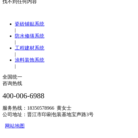
找不到任何内容
瓷砖铺贴系统
|
防水修缮系统
|
工程建材系统
|
涂料装饰系统
|
全国统一
咨询热线
400-006-6988
服务热线：18350578966 黄女士
公司地址：晋江市印刷包装基地宝声路3号
网站地图