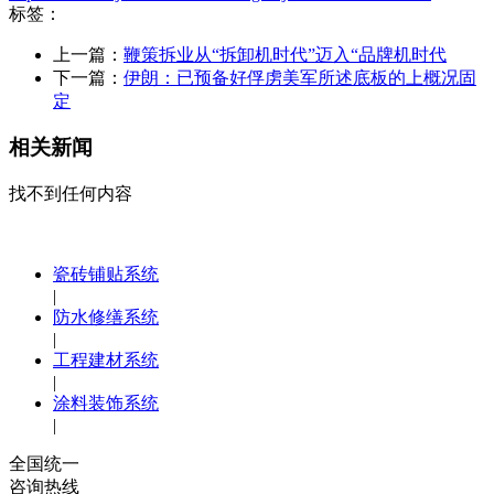
标签：
上一篇：
鞭策拆业从“拆卸机时代”迈入“品牌机时代
下一篇：
伊朗：已预备好俘虏美军所述底板的上概况固
定
相关新闻
找不到任何内容
瓷砖铺贴系统
|
防水修缮系统
|
工程建材系统
|
涂料装饰系统
|
全国统一
咨询热线