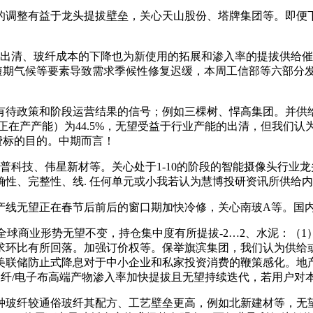
整有益于龙头提拔壁垒，关心天山股份、塔牌集团等。即便下
清、玻纤成本的下降也为新使用的拓展和渗入率的提拔供给催
ct。短期气候等要素导致需求季候性修复迟缓，本周工信部等六部分
待政策和阶段运营结果的信号；例如三棵树、悍高集团。并供给
正在产产能）为44.5%，无望受益于行业产能的出清，但我们认
费标的目的。中期而言！
科技、伟星新材等。关心处于1-10的阶段的智能摄像头行业
性、完整性、线. 任何单元或小我若认为慧博投研资讯所供给
线无望正在春节后前后的窗口期加快冷修，关心南玻A等。国内
年全球商业形势无望不变，持仓集中度有所提拔-2…2、水泥：（
求环比有所回落。加强订价权等。保举旗滨集团，我们认为供给
美联储防止式降息对于中小企业和私家投资消费的鞭策感化。地
特种玻纤/电子布高端产物渗入率加快提拔且无望持续迭代，若用户
纤较通俗玻纤其配方、工艺壁垒更高，例如北新建材等，无望