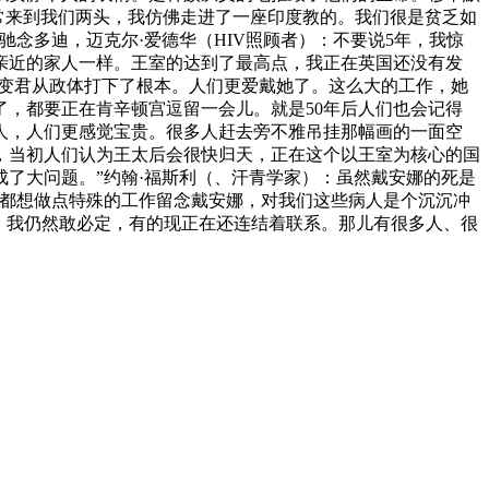
经常来到我们两头，我仿佛走进了一座印度教的。我们很是贫乏如
念多迪，迈克尔·爱德华（HIV照顾者）：不要说5年，我惊
亲近的家人一样。王室的达到了最高点，我正在英国还没有发
改变君从政体打下了根本。人们更爱戴她了。这么大的工作，她
，都要正在肯辛顿宫逗留一会儿。就是50年后人们也会记得
人，人们更感觉宝贵。很多人赶去旁不雅吊挂那幅画的一面空
，当初人们认为王太后会很快归天，正在这个以王室为核心的国
了大问题。”约翰·福斯利（、汗青学家）：虽然戴安娜的死是
，都想做点特殊的工作留念戴安娜，对我们这些病人是个沉沉冲
，我仍然敢必定，有的现正在还连结着联系。那儿有很多人、很