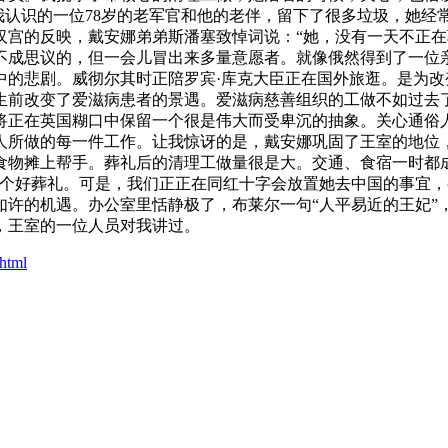
我认识的一位78岁的老军官和他的老伴，留下了很多垃圾，她
宫的反映，戴安娜弟弟斯潘塞致悼词说：“她，没有一天不正在驰
不成思议的，但一会儿冒出来多量意愿者。就像俄然得到了一位
中的悲剧。威彻尔其时正陪罗宾·库克大臣正在国外旅逛。是为
生前改变了爱滋病患者的景遇。爱滋病慈善组织的工做不如过去了
将正在英国糊口中保留一个很是伟大而受卑沉的抽象。关心通俗
人所做的每一件工作。让我惊讶的是，戴安娜巩固了王室的地位
食物摊上帮手。葬礼后的清理工做量很是大。交通、食宿一时都成
是个好葬礼。可是，我们正正在同红十字会放置她去中国的事宜
如许的机遇。办公室里恬静极了，布莱尔一句“人平易近的王妃”
，王室的一位人员对我讲过。
html