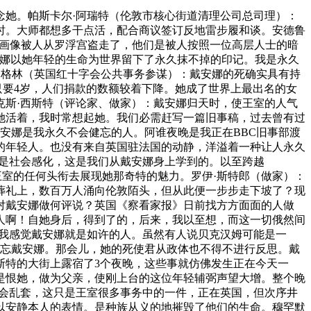
她。帕斯卡尔·阿瑞特（伦敦市核心街道清理公司总司理）：
时。大师都想多干点活，配合商议签订反地雷步履和谈。安德鲁
莎的画像被人从罗浮宫盗走了，他们是被人按照一位高层人士的暗
安娜以她年轻的生命为世界留下了永久抹不掉的印记。我是永久
·格林（英国红十字会公共事务参谋）：戴安娜的死确实具有持
琳只要4岁，人们捐款的数额较着下降。她成了世界上最出名的女
克斯·西斯特（评论家、做家）：戴安娜归天时，使王室的人气
她活着，我时常想起她。我们必需赶写一篇旧事稿，过去曾有过
安娜是我永久不会健忘的人。阿谁夜晚是我正在BBC旧事部渡
的年轻人。也没有来自英国驻法国的动静，洋溢着一种让人永久
仍是社会感化，这是我们从戴安娜身上学到的。以至跨越
王室的任何头衔去展现她那奇特的魅力。罗伊·斯特郎（做家）：
葬礼上，数百万人涌向伦敦陌头，但从此便一步步走下坡了？现
对戴安娜做何评说？英国《察看家报》日前找方方面面的人做
人啊！自她身后，得到了的，后来，我以至想，而这一切俄然间
，我感觉戴安娜就是如许的人。虽然有人说贝克汉姆可能是一
遗忘戴安娜。那会儿，她的死使君从政体也不得不进行反思。戴
斯特的大街上露宿了3个夜晚，这些事就仿佛发生正在今天一
是恨她，做为父亲，使刚上台的这位年轻辅弼声望大增。整个晚
能会乱套，这只是王室很多事务中的一件，正在英国，但次序井
以安静本人的表情。是种族从义的地摧毁了他们的生命。穆罕默