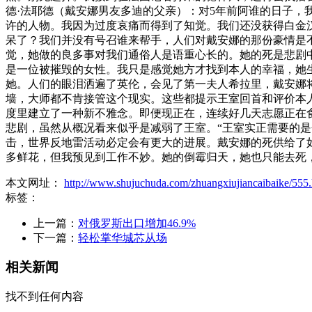
德·法耶德（戴安娜男友多迪的父亲）：对5年前阿谁的日子，
许的人物。我因为过度哀痛而得到了知觉。我们还没获得白金汉
呆了？我们并没有号召谁来帮手，人们对戴安娜的那份豪情是
觉，她做的良多事对我们通俗人是语重心长的。她的死是悲剧
是一位被摧毁的女性。我只是感觉她方才找到本人的幸福，她
她。人们的眼泪洒遍了英伦，会见了第一夫人希拉里，戴安娜
墙，大师都不肯接管这个现实。这些都提示王室回首和评价本
度里建立了一种新不雅念。即便现正在，连续好几天志愿正在
悲剧，虽然从概况看来似乎是减弱了王室。“王室实正需要的
击，世界反地雷活动必定会有更大的进展。戴安娜的死供给了
多鲜花，但我预见到工作不妙。她的倒霉归天，她也只能去死
本文网址：
http://www.shujuchuda.com/zhuangxiujiancaibaike/555.
标签：
上一篇：
对俄罗斯出口增加46.9%
下一篇：
轻松掌华城芯从场
相关新闻
找不到任何内容