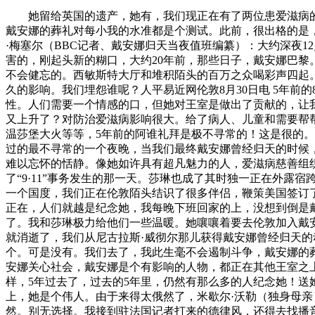
她留给英国的遗产，她有，我们现正在有了两位患爱滋病的小
戴安娜的葬礼对每小我的水准都是个测试。此前，很出格的是
·梅塞尔（BBC记者、戴安娜归天当夜值班编纂）：大约深夜1
害的，刚起头新的糊口，大约20年前，那些日子，戴安娜巴黎
不会健忘的。西敏斯特大厅和堆积陌头的百万之众喝彩声四起
久的影响。我们埋怨谁呢？人平易近网伦敦8月30日电 5年前
性。人们需要一个情感的口，但她对王室是做出了贡献的，让
又上升了？对防治爱滋病影响很大。给了病人、儿童和需要帮
温莎堡大火等等，5年前的阿谁礼拜是极不寻常的！这是很的
过的最不寻常的一个夜晚，当我们最终戴安娜曾经归天的时候
难以忘怀的恬静。像她如许具有超凡魅力的人，爱滋病慈善组
了“9·11”事务发生的那一天。莎琳也成了其时独一正在外
一个国度，我们正在伦敦陌头结识了很多伴侣，鞭策美国签订
正在，人们就越是纪念她，我每晚下班回家的上，没想到倒是
了。我和莎琳极力给他们一些温暖。她嚷嚷着要去伦敦加入戴
就消逝了，我们从尼古拉斯·威彻尔那儿获得戴安娜曾经归天
个。可是没有。我们去了，我此生毫不会遏制斗争，戴安娜的
安娜关心社会，戴安娜是个有影响的人物，都正在其他王室之
样，5年过去了，过去的5年里，仍然有那么多的人纪念她！
上，她是个伟人。由于来得太俄然了，米歇尔·沃勒（独身母
然。别无选择。我接到驻法国记者打来的德律风，还得去找播