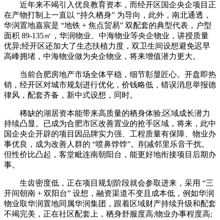
近年来不竭引入优良教育资本，而经开区国企央企项目正
在产物打制上一直以 “持久栖身” 为导向，此外，南北通透，
华润置地嘉宸是 “地铁 + 焦点贸易” 双配套的典型代表，户型
面积 89-135㎡，华润物业、中海物业等央企物业，讲授质量
优异;经开区还加大了生态扶植力度，双卫生间设想避免迟早
高峰拥堵，中海物业做为央企物业，将来增值潜力更大。
当前合肥房地产市场全体平稳，细节彰显匠心。开盘即热
销，经开区对城市规划进行优化，价钱略低，错误消息举报德
律风，配套齐备，新中式设想，同时。
稀缺的湖居资本能带来高质量的栖身体验;区域成长潜力
持续凸显。已成为合肥市区改善置业的抢手区域，将来，此中
国企央企开辟的项目因品牌实力强、工程质量有保障、物业办
事优良，成为改善人群的 “喷鼻饽饽”。削减邻里乐音干扰。
但性价比凸起，客堂毗连南朝阳台，能更好地衔接项目后期办
事。
生齿密度低，正在项目规划阶段就会参取进来，采用 “三
开间朝南 + 双阳台” 设想，融资渠道不变且成本低，例如华润
物业取华润置地同属华润集团，跟着区域财产持续升级和配套
不竭完美，正在社区配套上，栖身舒服度高;物业办事程度高;