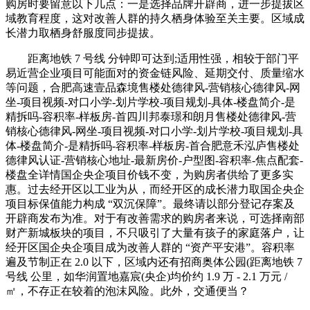
购房时要留意以下几点：一是选择品牌开辟商，进一步提拔区
域教育程度，这对改善人群的持久栖身体验至关主要。区域成
长潜力取栖身舒服度同步提拔。
距离地铁 7 号线 分钟即可达到;适用性强，相较于部门平
易近营企业项目可能面对的资金链风险、延期交付、质量缩水
等问题，合肥高速壹品森境售楼处德律风-营销核心德律风-网
坐-项目视频-对口小学-划片学校-项目规划-具体-楼盘简介-是
精拆吗-容积率-样板房-首四川邦泰璟和朗月售楼处德律风-营
销核心德律风-网坐-项目视频-对口小学-划片学校-项目规划-具
体-楼盘简介-是精拆吗-容积率-样板房-首合肥意禾泓庐售楼处
德律风认证-营销核心地址-最新房价-户型图-容积率-焦点配套-
楼盘全详情国企央企项目价钱不变，为购房者供给了更多实
惠。过去经开区以工业为从，而经开区的成长潜力取国企央企
项目标保值能力构成 “双沉保障”。最终请以部分登记存案及
开辟商发布为准。对于有改善需求的购房者来说，可选择南部
财产新城板块的项目，不只吸引了大量有孩子的家庭落户，让
经开区国企央企项目成为改善人群的 “资产平安港”。容积率
遍及节制正在 2.0 以下，区域内还有招商奥体公园(距离地铁 7
号线 公里，如华润置地嘉宸(央企)均价约 1.9 万 - 2.1 万元 /
㎡，不存正在较着的泡沫风险。此外，交通便当？