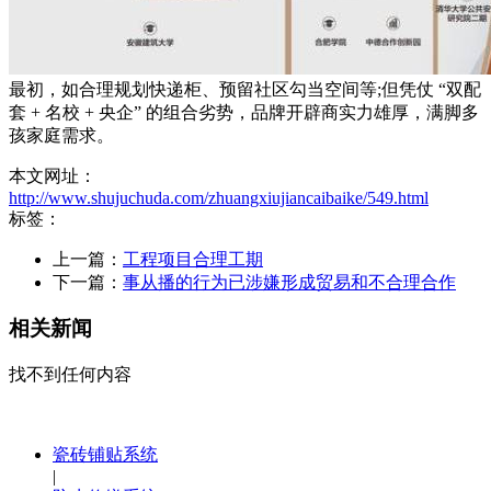
最初，如合理规划快递柜、预留社区勾当空间等;但凭仗 “双配
套 + 名校 + 央企” 的组合劣势，品牌开辟商实力雄厚，满脚多
孩家庭需求。
本文网址：
http://www.shujuchuda.com/zhuangxiujiancaibaike/549.html
标签：
上一篇：
工程项目合理工期
下一篇：
事从播的行为已涉嫌形成贸易和不合理合作
相关新闻
找不到任何内容
瓷砖铺贴系统
|